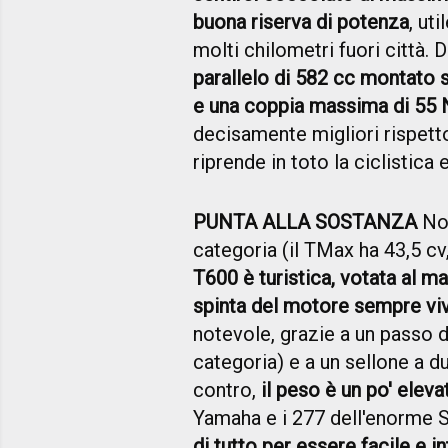
buona riserva di potenza
, ut
molti chilometri fuori città. 
parallelo di 582 cc montato s
e una coppia massima di 55 N
decisamente migliori rispetto
riprende in toto la ciclistica 
PUNTA ALLA SOSTANZA
Non
categoria (il TMax ha 43,5 cv
T600 è turistica, votata al 
spinta del motore sempre vi
notevole, grazie a un passo d
categoria) e a un sellone a d
contro,
il peso è un po' eleva
Yamaha e i 277 dell'enorme 
di tutto per essere facile e in