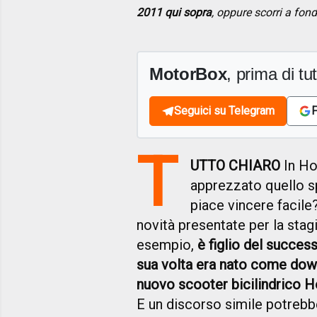
2011 qui sopra
, oppure scorri a fon
MotorBox
, prima di tutt
Seguici su Telegram
F
T
UTTO CHIARO
In Ho
apprezzato quello spo
piace vincere facile
novità presentate per la sta
esempio,
è figlio del success
sua volta era nato come downs
nuovo scooter bicilindrico H
E un discorso simile potrebb