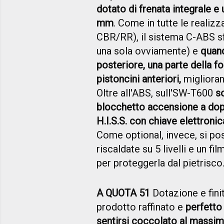
dotato di frenata integrale e
mm
. Come in tutte le realiz
CBR/RR), il sistema C-ABS sfr
una sola ovviamente) e
quand
posteriore, una parte della f
pistoncini anteriori,
migliorand
Oltre all'ABS, sull'SW-T600
so
blocchetto accensione a doppi
H.I.S.S. con chiave elettronic
Come optional, invece, si pos
riscaldate su 5 livelli e un fi
per proteggerla dal pietrisco
A QUOTA 51
Dotazione e fini
prodotto raffinato e
perfetto
sentirsi coccolato al massim