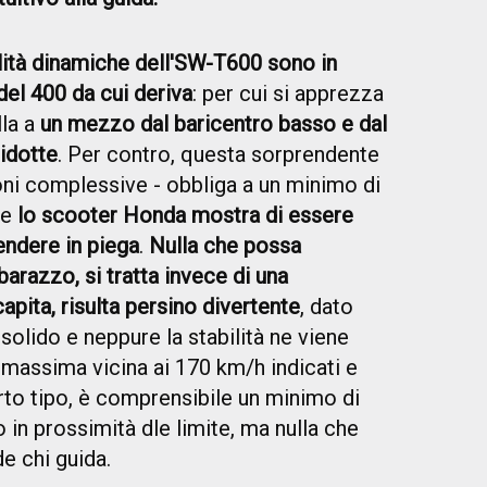
tà dinamiche dell'SW-T600 sono in
del 400 da cui deriva
: per cui si apprezza
lla a
un mezzo dal baricentro basso e dal
ridotte
. Per contro, questa sorprendente
ioni complessive - obbliga a un minimo di
ve
lo scooter Honda mostra di essere
endere in piega
.
Nulla che possa
arazzo, si tratta invece di una
capita, risulta persino divertente
, dato
solido e neppure la stabilità ne viene
 massima vicina ai 170 km/h indicati e
rto tipo, è comprensibile un minimo di
 in prossimità dle limite, ma nulla che
e chi guida.