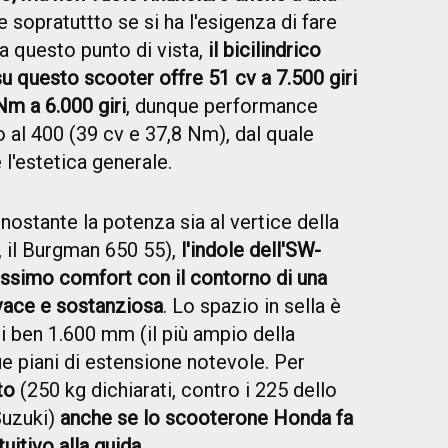
ile sopratuttto se si ha l'esigenza di fare
Da questo punto di vista,
il bicilindrico
u questo scooter offre 51 cv a 7.500 giri
m a 6.000 giri
, dunque performance
 al 400 (39 cv e 37,8 Nm), dal quale
e l'estetica generale.
ostante la potenza sia al vertice della
, il Burgman 650 55),
l'indole dell'SW-
massimo comfort con il contorno di una
vace e sostanziosa
. Lo spazio in sella è
i ben 1.600 mm (il più ampio della
ue piani di estensione notevole. Per
to
(250 kg dichiarati, contro i 225 dello
Suzuki)
anche se lo scooterone Honda fa
tuitivo alla guida.