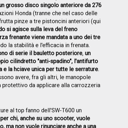
 un grosso disco singolo anteriore da 276
zazioni Honda (tranne che nel caso delle
utta pinze a tre pistoncini anteriori (qui
o si agisce sulla leva del freno
orza frenante viene mandata a uno dei tre
o la stabilità e l'efficacia in frenata.
no di serie il bauletto posteriore
,
un
o cilindretto "anti-spadino", l'antifurto
a e la hciave unica per tutte le serrature
.
sono avere, fra gli altri, le manopole
lm protettivo da applicare alla carrozzeria
.
ture al top fanno dell'SW-T600 un
 per chi, anche su uno scooter, vuole
o, ma non vuole rinunciare anche a una