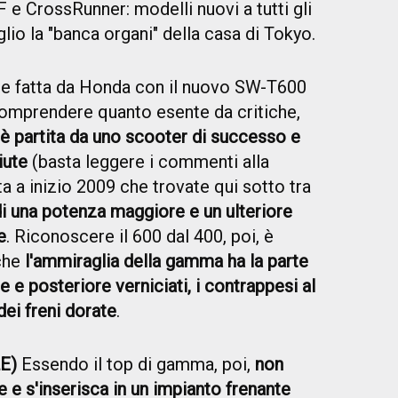
 e CrossRunner: modelli nuovi a tutti gli
eglio la "banca organi" della casa di Tokyo.
e fatta da Honda con il nuovo SW-T600
comprendere quanto esente da critiche,
è partita da uno scooter di successo e
iute
(basta leggere i commenti alla
 a inizio 2009 che trovate qui sotto tra
i una potenza maggiore e un ulteriore
e
. Riconoscere il 600 dal 400, poi, è
 che
l'ammiraglia della gamma ha la parte
 e posteriore verniciati, i contrappesi al
ei freni dorate
.
E)
Essendo il top di gamma, poi,
non
e e s'inserisca in un impianto frenante