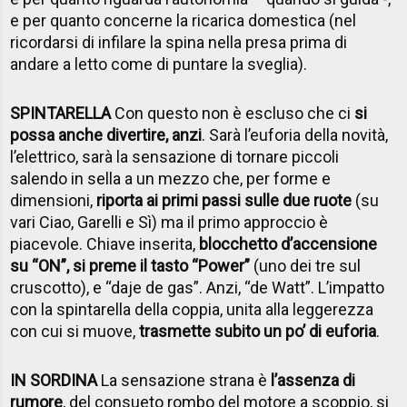
e per quanto concerne la ricarica domestica (nel
ricordarsi di infilare la spina nella presa prima di
andare a letto come di puntare la sveglia).
SPINTARELLA
Con questo non è escluso che ci
si
possa anche divertire, anzi
. Sarà l’euforia della novità,
l’elettrico, sarà la sensazione di tornare piccoli
salendo in sella a un mezzo che, per forme e
dimensioni,
riporta ai primi passi sulle due ruote
(su
vari Ciao, Garelli e Sì) ma il primo approccio è
piacevole. Chiave inserita,
blocchetto d’accensione
su “ON”, si preme il tasto “Power”
(uno dei tre sul
cruscotto), e “daje de gas”. Anzi, “de Watt”. L’impatto
con la spintarella della coppia, unita alla leggerezza
con cui si muove,
trasmette subito un po’ di euforia
.
IN SORDINA
La sensazione strana è
l’assenza di
rumore
, del consueto rombo del motore a scoppio, si