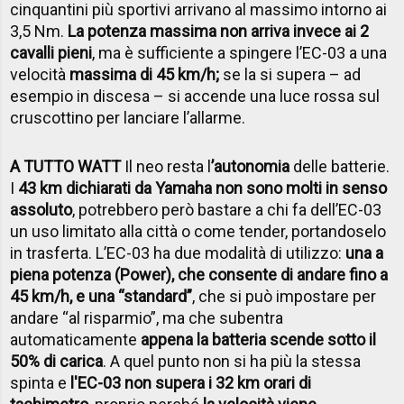
cinquantini più sportivi arrivano al massimo intorno ai
3,5 Nm.
La potenza massima non arriva invece ai 2
cavalli pieni
, ma è sufficiente a spingere l’EC-03 a una
velocità
massima di 45 km/h;
se la si supera – ad
esempio in discesa – si accende una luce rossa sul
cruscottino per lanciare l’allarme.
A TUTTO WATT
Il neo resta l
’autonomia
delle batterie.
I
43 km dichiarati da Yamaha non sono molti in senso
assoluto
, potrebbero però bastare a chi fa dell’EC-03
un uso limitato alla città o come tender, portandoselo
in trasferta. L’EC-03 ha due modalità di utilizzo:
una a
piena potenza (Power), che consente di andare fino a
45 km/h, e una “standard”
, che si può impostare per
andare “al risparmio”, ma che subentra
automaticamente
appena la batteria scende sotto il
50% di carica
. A quel punto non si ha più la stessa
spinta e
l'EC-03 non supera i 32 km orari di