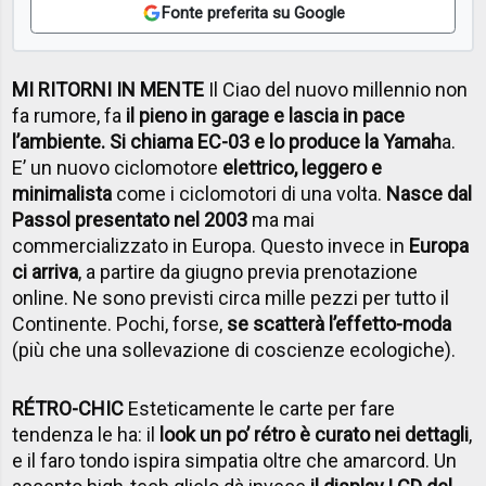
Fonte preferita su Google
MI RITORNI IN MENTE
Il Ciao del nuovo millennio non
fa rumore, fa
il pieno in garage e lascia in pace
l’ambiente. Si chiama EC-03 e lo produce la Yamah
a.
E’ un nuovo ciclomotore
elettrico, leggero e
minimalista
come i ciclomotori di una volta.
Nasce dal
Passol presentato nel 2003
ma mai
commercializzato in Europa. Questo invece in
Europa
ci arriva
, a partire da giugno previa prenotazione
online. Ne sono previsti circa mille pezzi per tutto il
Continente. Pochi, forse,
se scatterà l’effetto-moda
(più che una sollevazione di coscienze ecologiche).
RÉTRO-CHIC
Esteticamente le carte per fare
tendenza le ha: il
look un po’ rétro è curato nei dettagli
,
e il faro tondo ispira simpatia oltre che amarcord. Un