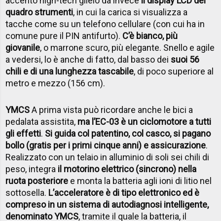
accento high-tech glielo dà invece
il display LCD del
quadro strumenti
, in cui la carica si visualizza a
tacche come su un telefono cellulare (con cui ha in
comune pure il PIN antifurto).
C’è bianco, più
giovanile
, o marrone scuro, più elegante. Snello e agile
a vedersi, lo è anche di fatto, dal basso dei
suoi 56
chili e di una lunghezza tascabile
, di poco superiore al
metro e mezzo (156 cm).
YMCS
A prima vista può ricordare anche le bici a
pedalata assistita,
ma l’EC-03 è un ciclomotore a tutti
gli effetti
.
Si guida col patentino, col casco, si pagano
bollo (gratis per i primi cinque anni) e assicurazione
.
Realizzato con un telaio in alluminio di soli sei chili di
peso, integra
il motorino elettrico (sincrono) nella
ruota posteriore
e monta la batteria agli ioni di litio nel
sottosella.
L’acceleratore è di tipo elettronico ed è
compreso in un sistema di autodiagnosi intelligente,
denominato YMCS
, tramite il quale la batteria, il