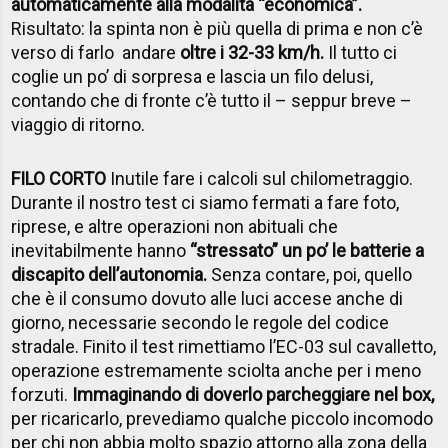
automaticamente alla modalità “economica”.
Risultato: la spinta non è più quella di prima e non c’è
verso di farlo andare
oltre i 32-33 km/h.
Il tutto ci
coglie un po’ di sorpresa e lascia un filo delusi,
contando che di fronte c’è tutto il – seppur breve –
viaggio di ritorno.
FILO CORTO
Inutile fare i calcoli sul chilometraggio.
Durante il nostro test ci siamo fermati a fare foto,
riprese, e altre operazioni non abituali che
inevitabilmente hanno
“stressato” un po’ le batterie a
discapito dell’autonomia.
Senza contare, poi, quello
che è il consumo dovuto alle luci accese anche di
giorno, necessarie secondo le regole del codice
stradale. Finito il test rimettiamo l’EC-03 sul cavalletto,
operazione estremamente sciolta anche per i meno
forzuti.
Immaginando di doverlo parcheggiare nel box,
per ricaricarlo, prevediamo qualche piccolo incomodo
per chi non abbia molto spazio attorno alla zona della