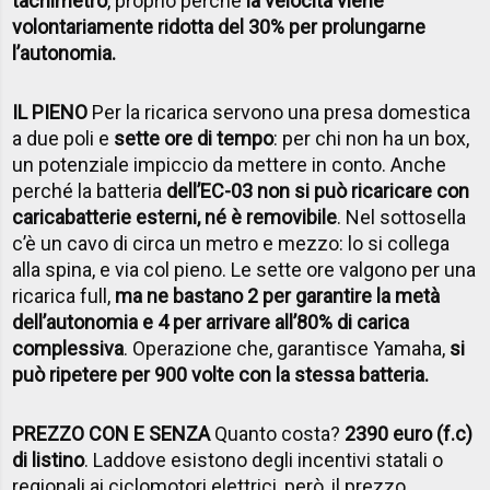
tachimetro
, proprio perché
la velocità viene
volontariamente ridotta del 30% per prolungarne
l’autonomia.
IL PIENO
Per la ricarica servono una presa domestica
a due poli e
sette ore di tempo
: per chi non ha un box,
un potenziale impiccio da mettere in conto. Anche
perché la batteria
dell’EC-03 non si può ricaricare con
caricabatterie esterni, né è removibile
. Nel sottosella
c’è un cavo di circa un metro e mezzo: lo si collega
alla spina, e via col pieno. Le sette ore valgono per una
ricarica full,
ma ne bastano 2 per garantire la metà
dell’autonomia e 4 per arrivare all’80% di carica
complessiva
. Operazione che, garantisce Yamaha,
si
può ripetere per 900 volte con la stessa batteria.
PREZZO CON E SENZA
Quanto costa?
2390 euro (f.c)
di listino
. Laddove esistono degli incentivi statali o
regionali ai ciclomotori elettrici, però, il prezzo