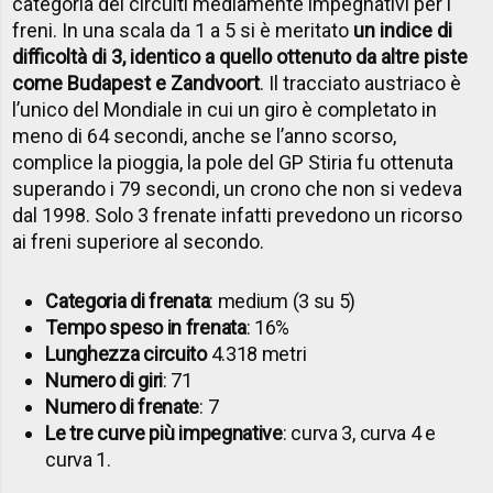
categoria dei circuiti mediamente impegnativi per i
freni. In una scala da 1 a 5 si è meritato
un indice di
difficoltà di 3, identico a quello ottenuto da altre piste
come Budapest e Zandvoort
. Il tracciato austriaco è
l’unico del Mondiale in cui un giro è completato in
meno di 64 secondi, anche se l’anno scorso,
complice la pioggia, la pole del GP Stiria fu ottenuta
superando i 79 secondi, un crono che non si vedeva
dal 1998. Solo 3 frenate infatti prevedono un ricorso
ai freni superiore al secondo. ​
Categoria di frenata
: medium (3 su 5)
Tempo speso in frenata
: 16%
Lunghezza circuito
4.318 metri
Numero di giri
: 71
Numero di frenate
: 7
Le tre curve più impegnative
: curva 3, curva 4 e
curva 1.