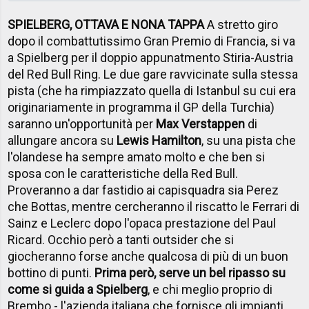
SPIELBERG, OTTAVA E NONA TAPPA
A stretto giro
dopo il combattutissimo Gran Premio di Francia, si va
a Spielberg per il doppio appunatmento Stiria-Austria
del Red Bull Ring. Le due gare ravvicinate sulla stessa
pista (che ha rimpiazzato quella di Istanbul su cui era
originariamente in programma il GP della Turchia)
saranno un'opportunità per
Max Verstappen
di
allungare ancora su
Lewis Hamilton
, su una pista che
l'olandese ha sempre amato molto e che ben si
sposa con le caratteristiche della Red Bull.
Proveranno a dar fastidio ai capisquadra sia Perez
che Bottas, mentre cercheranno il riscatto le Ferrari di
Sainz e Leclerc dopo l'opaca prestazione del Paul
Ricard. Occhio però a tanti outsider che si
giocheranno forse anche qualcosa di più di un buon
bottino di punti.
Prima però, serve un bel ripasso su
come si guida a Spielberg
, e chi meglio proprio di
Brembo - l'azienda italiana che fornisce gli impianti