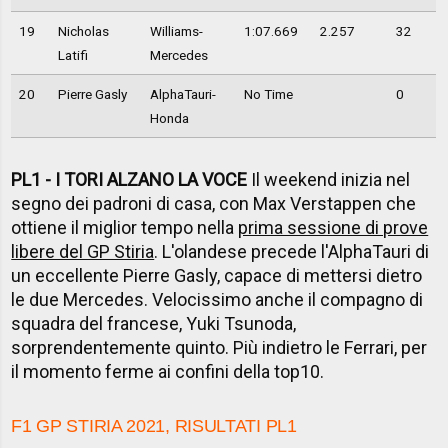
19
Nicholas
Williams-
1:07.669
2.257
32
Latifi
Mercedes
20
Pierre Gasly
AlphaTauri-
No Time
0
Honda
PL1 - I TORI ALZANO LA VOCE
Il weekend inizia nel
segno dei padroni di casa, con Max Verstappen che
ottiene il miglior tempo nella
prima sessione di prove
libere del GP Stiria
. L'olandese precede l'AlphaTauri di
un eccellente Pierre Gasly, capace di mettersi dietro
le due Mercedes. Velocissimo anche il compagno di
squadra del francese, Yuki Tsunoda,
sorprendentemente quinto. Più indietro le Ferrari, per
il momento ferme ai confini della top10.
F1 GP STIRIA 2021, RISULTATI PL1