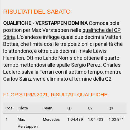
RISULTATI DEL SABATO
QUALIFICHE - VERSTAPPEN DOMINA
Comoda pole
position per Max Verstappen nelle
qualifiche del GP
Stiria
. L'olandese infligge quasi due decimi a Valtteri
Bottas, che limita così le tre posizioni di penalità che
lo attendono, e oltre due decimi il rivale Lewis
Hamilton. Ottimo Lando Norris che ottiene il quarto
tempo mettendosi alle spalle Sergio Perez. Charles
Leclerc salva la Ferrari con il settimo tempo, mentre
Carlos Sainz viene eliminato al termine della Q2.
F1 GP STIRIA 2021, RISULTATI QUALIFICHE
Pos
Pilota
Team
Q1
Q2
Q3
1
Max
Mercedes
1:04.489
1:04.433
1:03.841
Verstappen