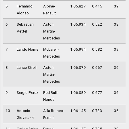
5
Fernando
Alpine-
1:05.827
0.415
39
Alonso
Renault
6
Sebastian
Aston
1:05.934
0.522
38
Vettel
Martin-
Mercedes
7
Lando Norris
McLaren-
1:05.994
0.582
39
Mercedes
8
Lance Stroll
Aston
1:06.079
0.667
36
Martin-
Mercedes
9
Sergio Perez
Red Bull-
1:06.089
0.677
36
Honda
10
Antonio
Alfa Romeo-
1:06.145
0.733
36
Giovinazzi
Ferrari
11
Carlos Sainz
Ferrari
1:06.147
0.735
39