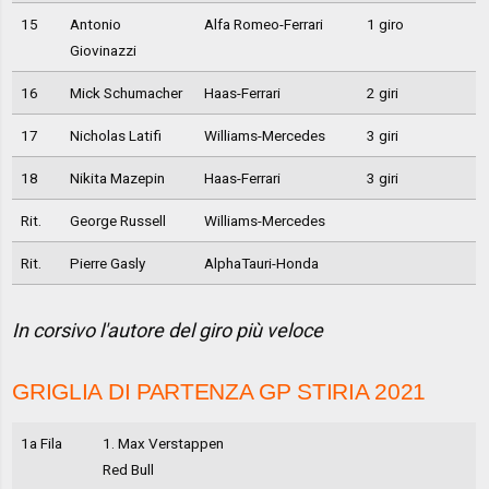
15
Antonio
Alfa Romeo-Ferrari
1 giro
Giovinazzi
16
Mick Schumacher
Haas-Ferrari
2 giri
17
Nicholas Latifi
Williams-Mercedes
3 giri
18
Nikita Mazepin
Haas-Ferrari
3 giri
Rit.
George Russell
Williams-Mercedes
Rit.
Pierre Gasly
AlphaTauri-Honda
In corsivo l'autore del giro più veloce
GRIGLIA DI PARTENZA GP STIRIA 2021
1a Fila
1. Max Verstappen
Red Bull