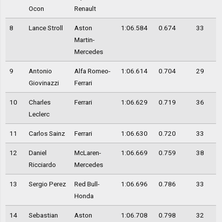
Ocon
Renault
8
Lance Stroll
Aston
1:06.584
0.674
33
Martin-
Mercedes
9
Antonio
Alfa Romeo-
1:06.614
0.704
29
Giovinazzi
Ferrari
10
Charles
Ferrari
1:06.629
0.719
36
Leclerc
11
Carlos Sainz
Ferrari
1:06.630
0.720
33
12
Daniel
McLaren-
1:06.669
0.759
38
Ricciardo
Mercedes
13
Sergio Perez
Red Bull-
1:06.696
0.786
33
Honda
14
Sebastian
Aston
1:06.708
0.798
32