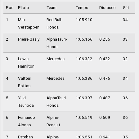
Pos
Pilota
Team
Tempo
Distacco
Giri
1
Max
Red Bull-
1:05.910
34
Verstappen
Honda
2
Pierre Gasly
AlphaTauri-
1:06.166
0.256
33
Honda
3
Lewis
Mercedes
1:06.332
0.422
32
Hamilton
4
Valtteri
Mercedes
1:06.386
0.476
34
Bottas
5
Yuki
AlphaTauri-
1:06.397
0.487
36
Tsunoda
Honda
6
Fernando
Alpine-
1:06.519
0.609
36
Alonso
Renault
7
Esteban
Alpine-
1:06.551
0.641
35