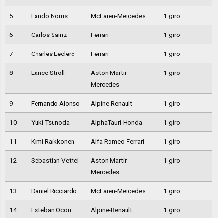
5
Lando Norris
McLaren-Mercedes
1 giro
6
Carlos Sainz
Ferrari
1 giro
7
Charles Leclerc
Ferrari
1 giro
8
Lance Stroll
Aston Martin-
1 giro
Mercedes
9
Fernando Alonso
Alpine-Renault
1 giro
10
Yuki Tsunoda
AlphaTauri-Honda
1 giro
11
Kimi Raikkonen
Alfa Romeo-Ferrari
1 giro
12
Sebastian Vettel
Aston Martin-
1 giro
Mercedes
13
Daniel Ricciardo
McLaren-Mercedes
1 giro
14
Esteban Ocon
Alpine-Renault
1 giro