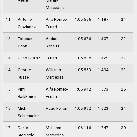
Vettel
Martin-
Mercedes
11
Antonio
Alfa Romeo-
1:05.556
1.187
24
Giovinazzi
Ferrari
12
Esteban
Alpine-
1:05.676
1.307
22
Ocon
Renault
13
Carlos Sainz
Ferrari
1:05.698
1.329
22
14
George
Williams-
1:05.863
1.494
23
Russell
Mercedes
15
Kimi
Alfa Romeo-
1:05.942
1.573
25
Raikkonen
Ferrari
16
Mick
Haas-Ferrari
1:05.992
1.623
24
Schumacher
17
Daniel
McLaren-
1:06.116
1.747
20
Ricciardo
Mercedes