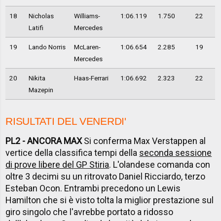
18
Nicholas
Williams-
1:06.119
1.750
22
Latifi
Mercedes
19
Lando Norris
McLaren-
1:06.654
2.285
19
Mercedes
20
Nikita
Haas-Ferrari
1:06.692
2.323
22
Mazepin
RISULTATI DEL VENERDI'
PL2 - ANCORA MAX
Si conferma Max Verstappen al
vertice della classifica tempi della
seconda sessione
di prove libere del GP Stiria
. L'olandese comanda con
oltre 3 decimi su un ritrovato Daniel Ricciardo, terzo
Esteban Ocon. Entrambi precedono un Lewis
Hamilton che si è visto tolta la miglior prestazione sul
giro singolo che l'avrebbe portato a ridosso