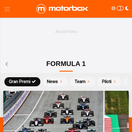
FORMULA 1
Gran Premi
News
Team
Piloti
Ca