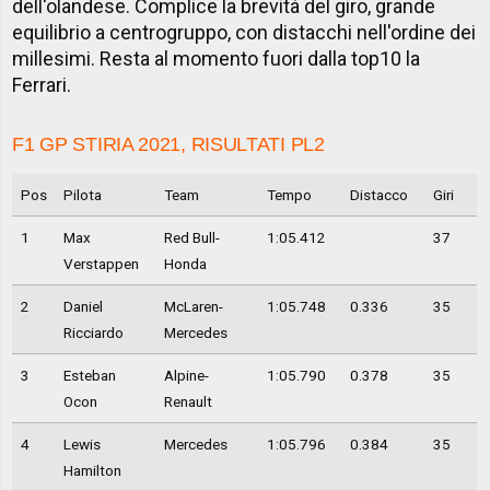
dell'olandese. Complice la brevità del giro, grande
equilibrio a centrogruppo, con distacchi nell'ordine dei
millesimi. Resta al momento fuori dalla top10 la
Ferrari.
F1 GP STIRIA 2021, RISULTATI PL2
Pos
Pilota
Team
Tempo
Distacco
Giri
1
Max
Red Bull-
1:05.412
37
Verstappen
Honda
2
Daniel
McLaren-
1:05.748
0.336
35
Ricciardo
Mercedes
3
Esteban
Alpine-
1:05.790
0.378
35
Ocon
Renault
4
Lewis
Mercedes
1:05.796
0.384
35
Hamilton