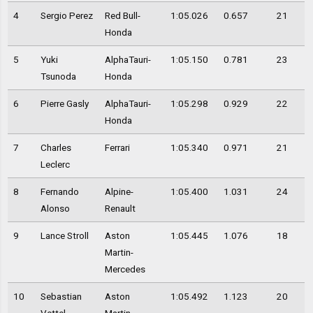
4
Sergio Perez
Red Bull-
1:05.026
0.657
21
Honda
5
Yuki
AlphaTauri-
1:05.150
0.781
23
Tsunoda
Honda
6
Pierre Gasly
AlphaTauri-
1:05.298
0.929
22
Honda
7
Charles
Ferrari
1:05.340
0.971
21
Leclerc
8
Fernando
Alpine-
1:05.400
1.031
24
Alonso
Renault
9
Lance Stroll
Aston
1:05.445
1.076
18
Martin-
Mercedes
10
Sebastian
Aston
1:05.492
1.123
20