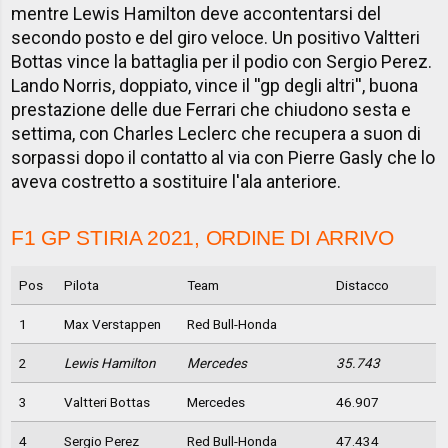
mentre Lewis Hamilton deve accontentarsi del
secondo posto e del giro veloce. Un positivo Valtteri
Bottas vince la battaglia per il podio con Sergio Perez.
Lando Norris, doppiato, vince il ''gp degli altri'', buona
prestazione delle due Ferrari che chiudono sesta e
settima, con Charles Leclerc che recupera a suon di
sorpassi dopo il contatto al via con Pierre Gasly che lo
aveva costretto a sostituire l'ala anteriore.
F1 GP STIRIA 2021, ORDINE DI ARRIVO
Pos
Pilota
Team
Distacco
1
Max Verstappen
Red Bull-Honda
2
Lewis Hamilton
Mercedes
35.743
3
Valtteri Bottas
Mercedes
46.907
4
Sergio Perez
Red Bull-Honda
47.434