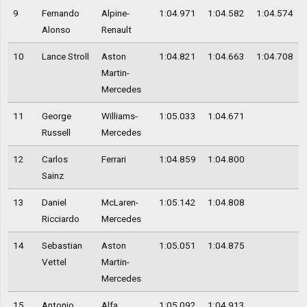
9
Fernando
Alpine-
1:04.971
1:04.582
1:04.574
Alonso
Renault
10
Lance Stroll
Aston
1:04.821
1:04.663
1:04.708
Martin-
Mercedes
11
George
Williams-
1:05.033
1:04.671
Russell
Mercedes
12
Carlos
Ferrari
1:04.859
1:04.800
Sainz
13
Daniel
McLaren-
1:05.142
1:04.808
Ricciardo
Mercedes
14
Sebastian
Aston
1:05.051
1:04.875
Vettel
Martin-
Mercedes
15
Antonio
Alfa
1:05.092
1:04.913