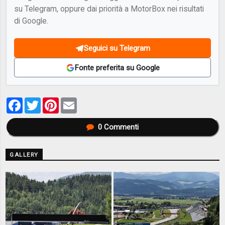
su Telegram, oppure dai priorità a MotorBox nei risultati
di Google.
Seguici su Telegram
Fonte preferita su Google
Facebook
Twitter
Pinterest
Email
0
Commenti
GALLERY