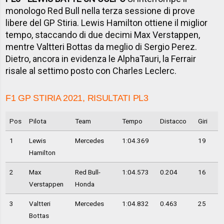
monologo Red Bull nella terza sessione di prove
libere del GP Stiria. Lewis Hamilton ottiene il miglior
tempo, staccando di due decimi Max Verstappen,
mentre Valtteri Bottas da meglio di Sergio Perez.
Dietro, ancora in evidenza le AlphaTauri, la Ferrair
risale al settimo posto con Charles Leclerc.
F1 GP STIRIA 2021, RISULTATI PL3
Pos
Pilota
Team
Tempo
Distacco
Giri
1
Lewis
Mercedes
1:04.369
19
Hamilton
2
Max
Red Bull-
1:04.573
0.204
16
Verstappen
Honda
3
Valtteri
Mercedes
1:04.832
0.463
25
Bottas