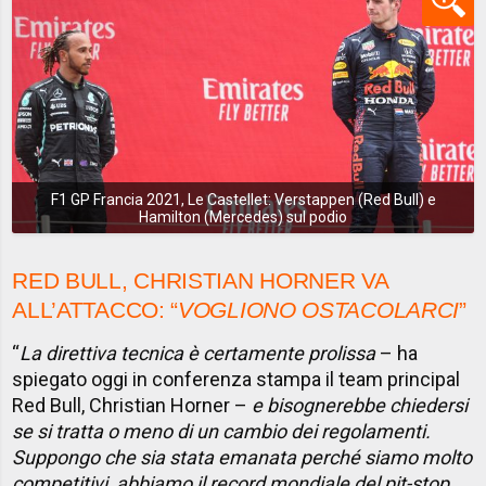
F1 GP Francia 2021, Le Castellet: Verstappen (Red Bull) e
Hamilton (Mercedes) sul podio
RED BULL, CHRISTIAN HORNER VA
ALL’ATTACCO: “
VOGLIONO OSTACOLARCI
”
“
La direttiva tecnica è certamente prolissa
– ha
spiegato oggi in conferenza stampa il team principal
Red Bull, Christian Horner –
e bisognerebbe chiedersi
se si tratta o meno di un cambio dei regolamenti.
Suppongo che sia stata emanata perché siamo molto
competitivi, abbiamo il record mondiale del pit-stop