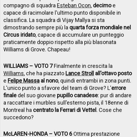
compagno di squadra
Esteban Ocon
,
decimo
e
capace di racimolare l'ultimo punto disponibile in
classifica. La squadra di Vijay Mallya si sta
dimostrando sempre più la
quarta forza mondiale nel
Circus iridato
, capace di accumulare un punteggio
praticamente doppio rispetto alla più blasonata
Williams di Grove. Chapeau!
WILLIAMS – VOTO 7
Finalmente in crescita la
Williams
, che ha piazzato
Lance Stroll
all'ottavo posto
e
Felipe Massa
al nono
, quindi entrambi in zona punti.
L'unico punto a sfavore del team di Grove? L'
errore
finale
del suo giovane
pupillo canadese
: pur di andare
a raccattare i murbles sull'esterno pista, il 18enne di
Montreal ha
centrato la Ferrari di Vettel
. Cose che
succedono?
McLAREN-HONDA – VOTO 6
Ottima prestazione