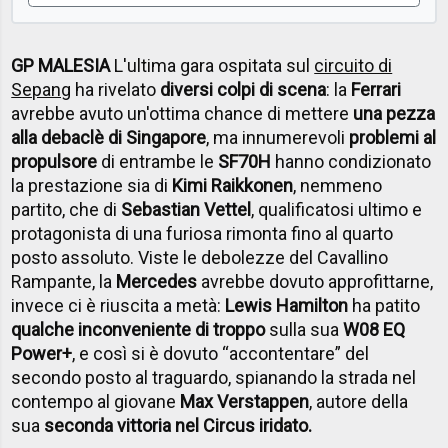
GP MALESIA
L'ultima gara ospitata sul
circuito di
Sepang
ha rivelato
diversi colpi di scena
: la
Ferrari
avrebbe avuto un'ottima chance di mettere
una pezza
alla debaclè di Singapore
, ma innumerevoli
problemi al
propulsore
di entrambe le
SF70H
hanno condizionato
la prestazione sia di
Kimi Raikkonen
, nemmeno
partito, che di
Sebastian Vettel
, qualificatosi ultimo e
protagonista di una furiosa rimonta fino al quarto
posto assoluto. Viste le debolezze del Cavallino
Rampante, la
Mercedes
avrebbe dovuto approfittarne,
invece ci è riuscita a metà:
Lewis Hamilton
ha patito
qualche inconveniente di troppo
sulla sua
W08 EQ
Power+
, e così si è dovuto “accontentare” del
secondo posto al traguardo, spianando la strada nel
contempo al giovane
Max Verstappen
, autore della
sua
seconda vittoria nel Circus iridato.