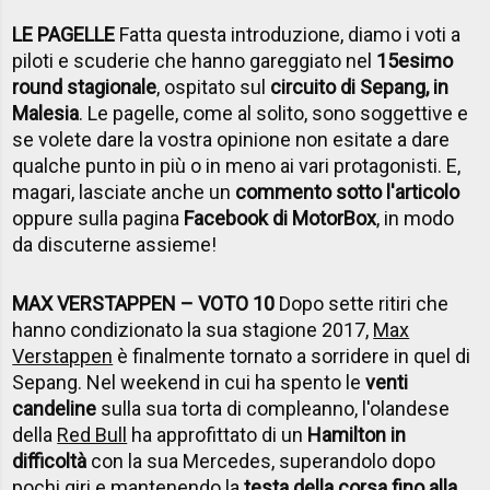
LE PAGELLE
Fatta questa introduzione, diamo i voti a
piloti e scuderie che hanno gareggiato nel
15esimo
round stagionale
, ospitato sul
circuito di Sepang, in
Malesia
. Le pagelle, come al solito, sono soggettive e
se volete dare la vostra opinione non esitate a dare
qualche punto in più o in meno ai vari protagonisti. E,
magari, lasciate anche un
commento sotto l'articolo
oppure sulla pagina
Facebook di MotorBox
, in modo
da discuterne assieme!
MAX VERSTAPPEN – VOTO 10
Dopo sette ritiri che
hanno condizionato la sua stagione 2017,
Max
Verstappen
è finalmente tornato a sorridere in quel di
Sepang. Nel weekend in cui ha spento le
venti
candeline
sulla sua torta di compleanno, l'olandese
della
Red Bull
ha approfittato di un
Hamilton in
difficoltà
con la sua Mercedes, superandolo dopo
pochi giri e mantenendo la
testa della corsa fino alla