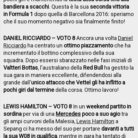
bandiera a scacchi
. Questa è la sua
seconda vittoria
in Formula 1
dopo quella di Barcellona 2016: speriamo
che il suo momento negativo sia finalmente finito!
DANIEL RICCIARDO – VOTO 8
Ancora una volta
Daniel
Ricciardo
ha centrato un
ottimo piazzamento
che ha
incrementato il bottino complessivo della sua
squadra. Dopo essersi sbarazzato nelle fasi iniziali di
Valtteri Bottas
, l'australiano della
Red Bull
ha gestito la
sua gara in maniera eccellente, difendendosi alla
grande dall'
unico attacco che Vettel gli ha inflitto a
pochi giri dal termine
della corsa. Ottimo lavoro!
LEWIS HAMILTON – VOTO 8
In un
weekend partito in
sordina
per via di una
Mercedes
poco a suo agio
tra
gli ampi curvoni della Malesia,
Lewis Hamilton
a
Sepang ci ha messo del suo per portare
davanti a tutti
la sua W08 in qualifica
, mentre in gara ha tentato di