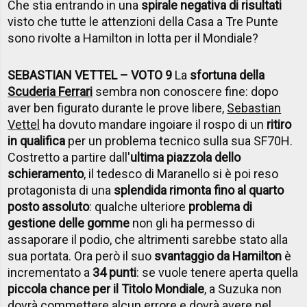
Che stia entrando in una
spirale negativa di risultati
visto che tutte le attenzioni della Casa a Tre Punte
sono rivolte a Hamilton in lotta per il Mondiale?
SEBASTIAN VETTEL – VOTO 9
La
sfortuna della
Scuderia Ferrari
sembra non conoscere fine: dopo
aver ben figurato durante le prove libere,
Sebastian
Vettel
ha dovuto mandare ingoiare il rospo di un
ritiro
in qualifica
per un problema tecnico sulla sua SF70H.
Costretto a partire dall'
ultima piazzola dello
schieramento
, il tedesco di Maranello si è poi reso
protagonista di una
splendida rimonta fino al quarto
posto assoluto
: qualche ulteriore
problema di
gestione delle gomme
non gli ha permesso di
assaporare il podio, che altrimenti sarebbe stato alla
sua portata. Ora però il suo
svantaggio da Hamilton
è
incrementato a
34 punti
: se vuole tenere aperta quella
piccola chance per il Titolo Mondiale
, a Suzuka non
dovrà commettere alcun errore e dovrà avere nel