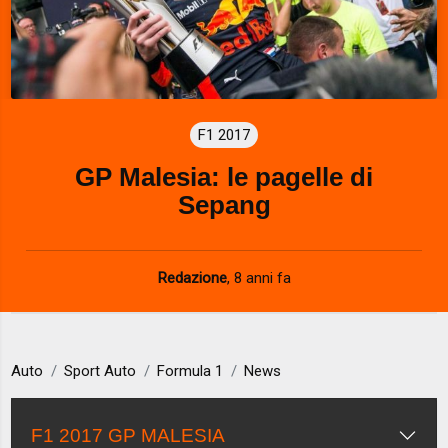
F1 2017
GP Malesia: le pagelle di
Sepang
Redazione
,
8 anni fa
Auto
Sport Auto
Formula 1
News
F1 2017 GP MALESIA