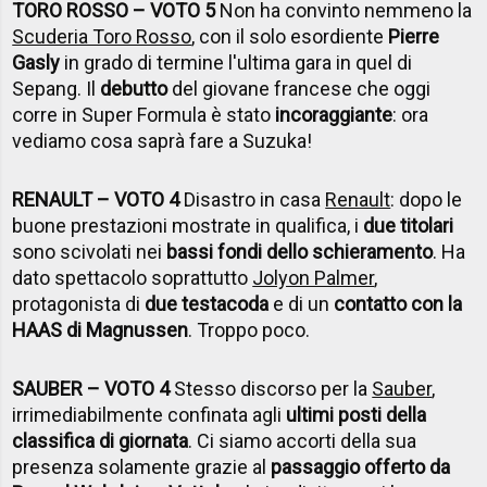
TORO ROSSO – VOTO 5
Non ha convinto nemmeno la
Scuderia Toro Rosso
, con il solo esordiente
Pierre
Gasly
in grado di termine l'ultima gara in quel di
Sepang. Il
debutto
del giovane francese che oggi
corre in Super Formula è stato
incoraggiante
: ora
vediamo cosa saprà fare a Suzuka!
RENAULT – VOTO 4
Disastro in casa
Renault
: dopo le
buone prestazioni mostrate in qualifica, i
due titolari
sono scivolati nei
bassi fondi dello schieramento
. Ha
dato spettacolo soprattutto
Jolyon Palmer
,
protagonista di
due testacoda
e di un
contatto con la
HAAS di Magnussen
. Troppo poco.
SAUBER – VOTO 4
Stesso discorso per la
Sauber
,
irrimediabilmente confinata agli
ultimi posti della
classifica di giornata
. Ci siamo accorti della sua
presenza solamente grazie al
passaggio offerto da