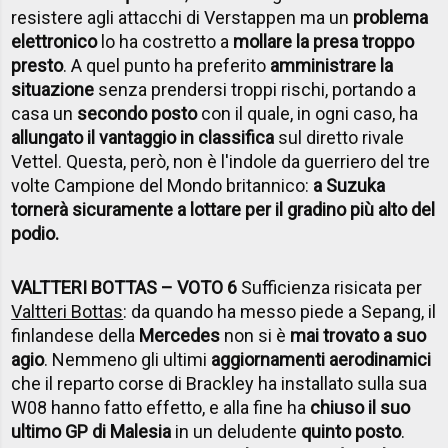
resistere agli attacchi di Verstappen ma un
problema
elettronico
lo ha costretto a
mollare la presa troppo
presto
. A quel punto ha preferito
amministrare la
situazione
senza prendersi troppi rischi, portando a
casa un
secondo posto
con il quale, in ogni caso, ha
allungato il vantaggio in classifica
sul diretto rivale
Vettel. Questa, però, non è l'indole da guerriero del tre
volte Campione del Mondo britannico:
a Suzuka
tornerà sicuramente a lottare per il gradino più alto del
podio.
VALTTERI BOTTAS – VOTO 6
Sufficienza risicata per
Valtteri Bottas
: da quando ha messo piede a Sepang, il
finlandese della
Mercedes
non si è
mai trovato a suo
agio
. Nemmeno gli ultimi
aggiornamenti aerodinamici
che il reparto corse di Brackley ha installato sulla sua
W08 hanno fatto effetto, e alla fine ha
chiuso il suo
ultimo GP di Malesia
in un deludente
quinto posto
.