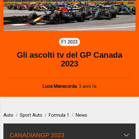
F1 2023
Gli ascolti tv del GP Canada
2023
Luca Manacorda
,
3 anni fa
Auto
Sport Auto
Formula 1
News
CANADIANGP 2023