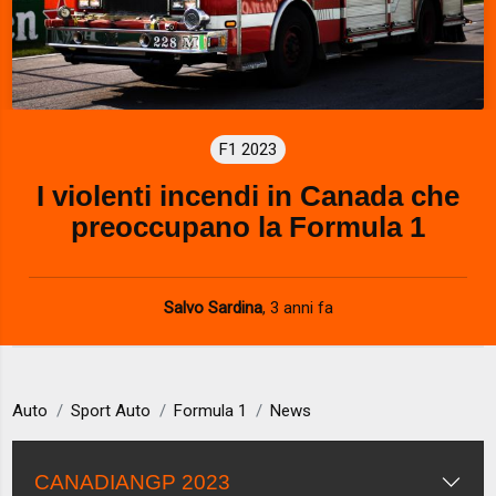
F1 2023
I violenti incendi in Canada che
preoccupano la Formula 1
Salvo Sardina
,
3 anni fa
Auto
Sport Auto
Formula 1
News
CANADIANGP 2023