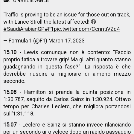
📻: ''UNBELIEVABLE''
Traffic is proving to be an issue for those out on track,
with Lance Stroll the latest affected! 😩
#SaudiArabianGP
#F1
pic.twitter.com/CcnntiVZd4
— Formula 1 (@F1)
March 17, 2023
15.10
- Lewis comunque non è contento: ''Faccio
proprio fatica a trovare grip! Ma gli altri quanto stanno
guadagnando in questa fase?''. La risposta è che
dovrebbe riuscire a migliorare di almeno mezzo
secondo.
15.08
- Hamilton si prende la quinta posizione in
1:30.787, seguito da Carlos Sainz in 1:30.924. Ottavo
tempo per Charles Leclerc, che migliora portandosi
sull'1:31.118.
15.07
- Leclerc e Sainz si stanno invece rilanciando
per un secondo giro veloce dopo un rapido passaggio