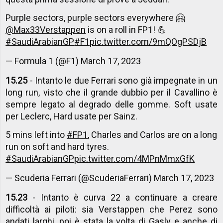
Purple sectors, purple sectors everywhere 🤗
@Max33Verstappen
is on a roll in FP1! 💪
#SaudiArabianGP
#F1
pic.twitter.com/9mQOgPSDjB
— Formula 1 (@F1)
March 17, 2023
15.25
- Intanto le due Ferrari sono già impegnate in un
long run, visto che il grande dubbio per il Cavallino è
sempre legato al degrado delle gomme. Soft usate
per Leclerc, Hard usate per Sainz.
5 mins left into
#FP1
, Charles and Carlos are on a long
run on soft and hard tyres.
#SaudiArabianGP
pic.twitter.com/4MPnMmxGfK
— Scuderia Ferrari (@ScuderiaFerrari)
March 17, 2023
15.23
- Intanto è curva 22 a continuare a creare
difficoltà ai piloti: sia Verstappen che Perez sono
andati larghi, poi è stata la volta di Gasly e anche di