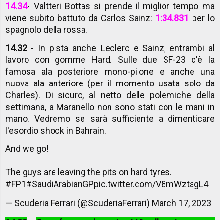
14.34
- Valtteri Bottas si prende il miglior tempo ma
viene subito battuto da Carlos Sainz:
1:34.831
per lo
spagnolo della rossa.
14.32
- In pista anche Leclerc e Sainz, entrambi al
lavoro con gomme Hard. Sulle due SF-23 c'è la
famosa ala posteriore mono-pilone e anche una
nuova ala anteriore (per il momento usata solo da
Charles). Di sicuro, al netto delle polemiche della
settimana, a Maranello non sono stati con le mani in
mano. Vedremo se sarà sufficiente a dimenticare
l'esordio shock in Bahrain.
And we go!
The guys are leaving the pits on hard tyres.
#FP1
#SaudiArabianGP
pic.twitter.com/V8mWztagL4
— Scuderia Ferrari (@ScuderiaFerrari)
March 17, 2023