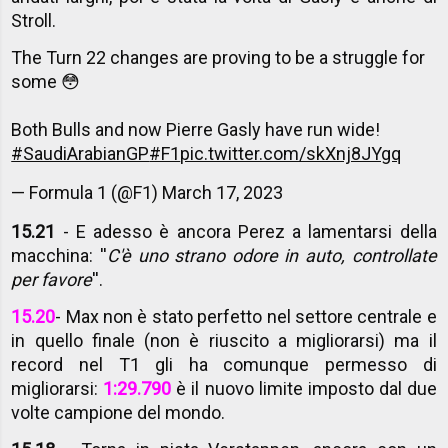
Stroll.
The Turn 22 changes are proving to be a struggle for
some 😳
Both Bulls and now Pierre Gasly have run wide!
#SaudiArabianGP
#F1
pic.twitter.com/skXnj8JYgq
— Formula 1 (@F1)
March 17, 2023
15.21
- E adesso è ancora Perez a lamentarsi della
macchina: ''
C'è uno strano odore in auto, controllate
per favore
''.
15.20
- Max non è stato perfetto nel settore centrale e
in quello finale (non è riuscito a migliorarsi) ma il
record nel T1 gli ha comunque permesso di
migliorarsi:
1:29.790
è il nuovo limite imposto dal due
volte campione del mondo.