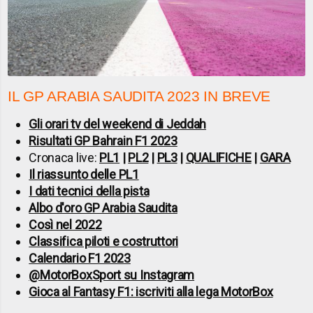
IL GP ARABIA SAUDITA 2023 IN BREVE
Gli orari tv del weekend di Jeddah
Risultati GP Bahrain F1 2023
Cronaca live:
PL1
|
PL2
|
PL3
|
QUALIFICHE
|
GARA
Il riassunto delle PL1
I dati tecnici della pista
Albo d'oro GP Arabia Saudita
Così nel 2022
Classifica piloti e costruttori
Calendario F1 2023
@MotorBoxSport su Instagram
Gioca al Fantasy F1: iscriviti alla lega MotorBox