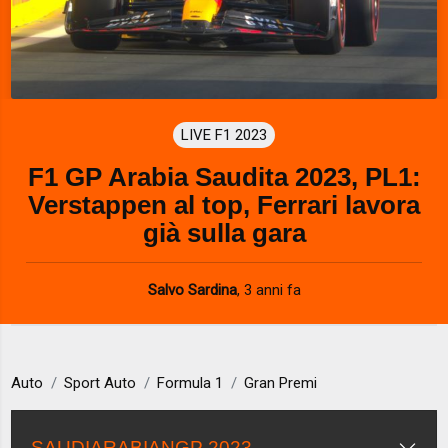
LIVE F1 2023
F1 GP Arabia Saudita 2023, PL1:
Verstappen al top, Ferrari lavora
già sulla gara
Salvo Sardina
,
3 anni fa
Auto
Sport Auto
Formula 1
Gran Premi
SAUDIARABIANGP 2023