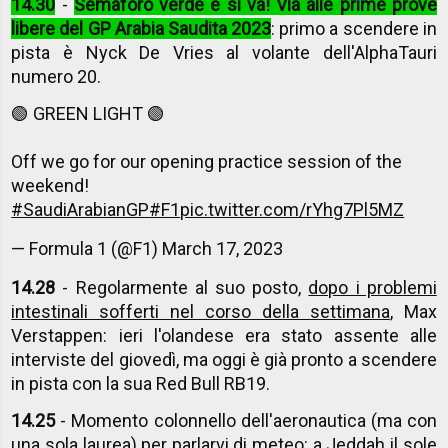
14.30
-
Semaforo verde e si va! Via alle prime prove
libere del GP Arabia Saudita 2023
: primo a scendere in
pista è Nyck De Vries al volante dell'AlphaTauri
numero 20.
🟢 GREEN LIGHT 🟢
Off we go for our opening practice session of the
weekend!
#SaudiArabianGP
#F1
pic.twitter.com/rYhg7Pl5MZ
— Formula 1 (@F1)
March 17, 2023
14.28
- Regolarmente al suo posto,
dopo i problemi
intestinali sofferti nel corso della settimana
, Max
Verstappen: ieri l'olandese era stato assente alle
interviste del giovedì, ma oggi è già pronto a scendere
in pista con la sua Red Bull RB19.
14.25
- Momento colonnello dell'aeronautica (ma con
una sola laurea) per parlarvi di meteo: a Jeddah il sole