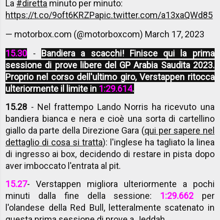
La
#diretta
minuto per minuto:
https://t.co/9oft6KRZPa
pic.twitter.com/a13xaQWd85
— motorbox.com (@motorboxcom)
March 17, 2023
15.30
-
Bandiera a scacchi! Finisce qui la prima
sessione di prove libere del GP Arabia Saudita 2023.
Proprio nel corso dell'ultimo giro, Verstappen ritocca
ulteriormente il limite in
1:29.614
.
15.28
- Nel frattempo Lando Norris ha ricevuto una
bandiera bianca e nera e cioè una sorta di cartellino
giallo da parte della Direzione Gara (
qui per sapere nel
dettaglio di cosa si tratta
): l'inglese ha tagliato la linea
di ingresso ai box, decidendo di restare in pista dopo
aver imboccato l'entrata al pit.
15.27
- Verstappen migliora ulteriormente a pochi
minuti dalla fine della sessione:
1:29.662
per
l'olandese della Red Bull, letteralmente scatenato in
questa prima sessione di prove a Jeddah.