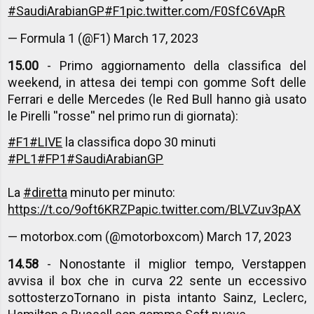
#SaudiArabianGP
#F1
pic.twitter.com/F0SfC6VApR
— Formula 1 (@F1)
March 17, 2023
15.00
- Primo aggiornamento della classifica del
weekend, in attesa dei tempi con gomme Soft delle
Ferrari e delle Mercedes (le Red Bull hanno già usato
le Pirelli ''rosse'' nel primo run di giornata):
#F1
#LIVE
la classifica dopo 30 minuti
#PL1
#FP1
#SaudiArabianGP
La
#diretta
minuto per minuto:
https://t.co/9oft6KRZPa
pic.twitter.com/BLVZuv3pAX
— motorbox.com (@motorboxcom)
March 17, 2023
14.58
- Nonostante il miglior tempo, Verstappen
avvisa il box che in curva 22 sente un eccessivo
sottosterzoTornano in pista intanto Sainz, Leclerc,