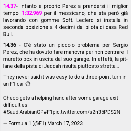
14.37
- Intanto è proprio Perez a prendersi il miglior
tempo:
1:32.969
per il messicano, che sta però già
lavorando con gomme Soft. Leclerc si installa in
seconda posizione a 4 decimi dal pilota di casa Red
Bull.
14.36
- C'è stato un piccolo problema per Sergio
Perez, che ha dovuto fare manovra per non centrare il
muretto box in uscita dal suo garage. In effetti, la pit-
lane della pista di Jeddah risulta piuttosto stretta...
They never said it was easy to do a three-point turn in
an F1 car 😅
Checo gets a helping hand after some garage exit
difficulties
#SaudiArabianGP
#F1
pic.twitter.com/s2n35PDS2N
— Formula 1 (@F1)
March 17, 2023