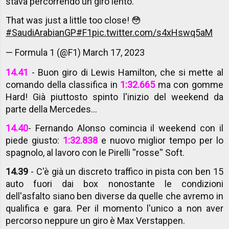
stava percorrendo un giro lento.
That was just a little too close! 😳
#SaudiArabianGP
#F1
pic.twitter.com/s4xHswq5aM
— Formula 1 (@F1)
March 17, 2023
14.41
- Buon giro di Lewis Hamilton, che si mette al
comando della classifica in
1:32.665
ma con gomme
Hard! Già piuttosto spinto l'inizio del weekend da
parte della Mercedes...
14.40
- Fernando Alonso comincia il weekend con il
piede giusto:
1:32.838
e nuovo miglior tempo per lo
spagnolo, al lavoro con le Pirelli ''rosse'' Soft.
14.39
- C'è già un discreto traffico in pista con ben 15
auto fuori dai box nonostante le condizioni
dell'asfalto siano ben diverse da quelle che avremo in
qualifica e gara. Per il momento l'unico a non aver
percorso neppure un giro è Max Verstappen.