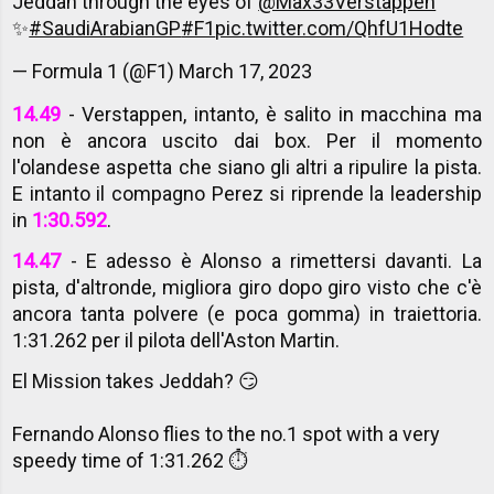
Jeddah through the eyes of
@Max33Verstappen
✨
#SaudiArabianGP
#F1
pic.twitter.com/QhfU1Hodte
— Formula 1 (@F1)
March 17, 2023
14.49
- Verstappen, intanto, è salito in macchina ma
non è ancora uscito dai box. Per il momento
l'olandese aspetta che siano gli altri a ripulire la pista.
E intanto il compagno Perez si riprende la leadership
in
1:30.592
.
14.47
- E adesso è Alonso a rimettersi davanti. La
pista, d'altronde, migliora giro dopo giro visto che c'è
ancora tanta polvere (e poca gomma) in traiettoria.
1:31.262 per il pilota dell'Aston Martin.
El Mission takes Jeddah? 😏
Fernando Alonso flies to the no.1 spot with a very
speedy time of 1:31.262 ⏱️