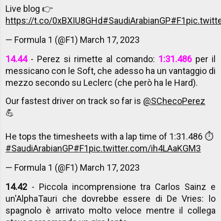
Live blog 👉
https://t.co/0xBXIU8GHd
#SaudiArabianGP
#F1
pic.twi
— Formula 1 (@F1)
March 17, 2023
14.44
- Perez si rimette al comando:
1:31.486
per il
messicano con le Soft, che adesso ha un vantaggio di
mezzo secondo su Leclerc (che però ha le Hard).
Our fastest driver on track so far is
@SChecoPerez
💪
He tops the timesheets with a lap time of 1:31.486 ⏱️
#SaudiArabianGP
#F1
pic.twitter.com/ih4LAaKGM3
— Formula 1 (@F1)
March 17, 2023
14.42
- Piccola incomprensione tra Carlos Sainz e
un'AlphaTauri che dovrebbe essere di De Vries: lo
spagnolo è arrivato molto veloce mentre il collega