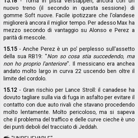
15.18
- Torna in pista Verstappen, ancora con un
nuovo treno (il secondo in questa sessione) di
gomme Soft nuove. Facile ipotizzare che l'olandese
migliorerà ancora il miglior tempo. Per adesso Max ha
mezzo secondo di vantaggio su Alonso e Perez a
parità di mescole.
15.15
- Anche Perez è un po' perplesso sull'assetto
della sua RB19: ''
Non so cosa stia succedendo, ma
non ho proprio l'anteriore
''. Il messicano era anchea
andato molto largo in curva 22 uscendo ben oltre il
limite del cordolo.
15.12
- Gran rischio per Lance Stroll: il canadese ha
dovuto tagliare sulla via di fuga in asfalto per evitare il
contatto con due auto rivali che stavano procedendo
molto lentamente. Molto pericoloso, ma si sapeva
che il problema del traffico e delle curve cieche è uno
dei punti deboli del tracciato di Jeddah.