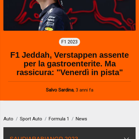
F1 2023
F1 Jeddah, Verstappen assente
per la gastroenterite. Ma
rassicura: "Venerdì in pista"
Salvo Sardina
,
3 anni fa
Auto
Sport Auto
Formula 1
News
SAUDIARABIANGP 2023