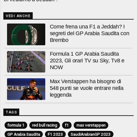
VEDI ANCHE
Come frena una F1 a Jeddah? I
segreti del GP Arabia Saudita con
Brembo
Formula 1 GP Arabia Saudita
2023, Gli orari TV su Sky, Tv8 e
NOW
Max Verstappen ha bisogno di
548 punti se vuole entrare nella
leggenda
TAGS
formula 1
red bull racing
f1
max verstappen
GP Arabia Saudita
F1 2023
SaudiArabianGP 2023