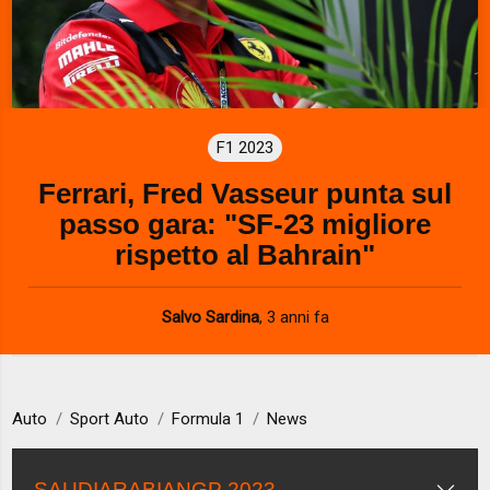
F1 2023
Ferrari, Fred Vasseur punta sul
passo gara: "SF-23 migliore
rispetto al Bahrain"
Salvo Sardina
,
3 anni fa
Auto
Sport Auto
Formula 1
News
SAUDIARABIANGP 2023