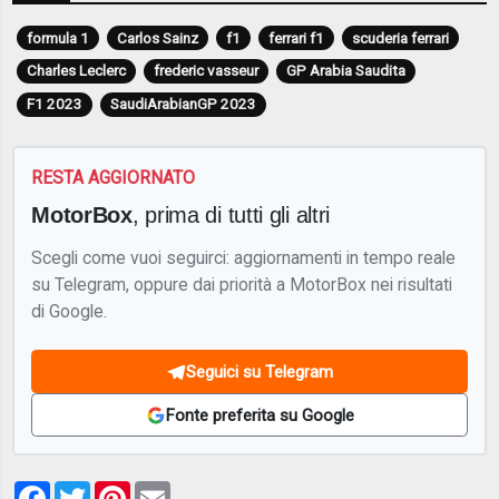
formula 1
Carlos Sainz
f1
ferrari f1
scuderia ferrari
Charles Leclerc
frederic vasseur
GP Arabia Saudita
F1 2023
SaudiArabianGP 2023
RESTA AGGIORNATO
MotorBox
, prima di tutti gli altri
Scegli come vuoi seguirci: aggiornamenti in tempo reale
su Telegram, oppure dai priorità a MotorBox nei risultati
di Google.
Seguici su Telegram
Fonte preferita su Google
Facebook
Twitter
Pinterest
Email