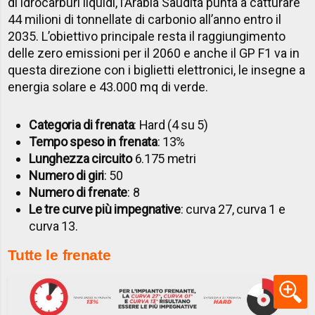
di idrocarburi liquidi, l’Arabia Saudita punta a catturare
44 milioni di tonnellate di carbonio all’anno entro il
2035. L’obiettivo principale resta il raggiungimento
delle zero emissioni per il 2060 e anche il GP F1 va in
questa direzione con i biglietti elettronici, le insegne a
energia solare e 43.000 mq di verde.
Categoria di frenata
: Hard (4 su 5)
Tempo speso in frenata
: 13%
Lunghezza circuito
6.175 metri
Numero di giri
: 50
Numero di frenate
: 8
Le tre curve più impegnative
: curva 27, curva 1 e
curva 13.
Tutte le frenate