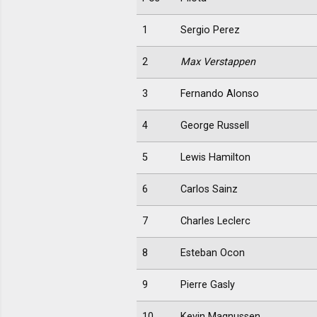
1
Sergio Perez
2
Max Verstappen
3
Fernando Alonso
4
George Russell
5
Lewis Hamilton
6
Carlos Sainz
7
Charles Leclerc
8
Esteban Ocon
9
Pierre Gasly
10
Kevin Magnussen