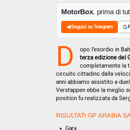
MotorBox
, prima di tutt
Seguici su Telegram
F
D
opo l'esordio in Bah
terza edizione del 
completamente la ti
circuito cittadino dalla veloc
anni abbiamo assistito a due
Verstappen ebbe la meglio su
position fu realizzata da Ser
RISULTATI GP ARABIA S
Gara