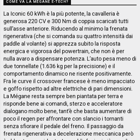
COME VA LA MÉGANE E-TECH?
La Iconic 60 kWh è la più potente, la cavalleria è
generosa 220 CV e 300 Nm di coppia scaricati tutti
sull’asse anteriore. Riducendo al minimo la frenata
rigenerativa (che si comanda su quattro intensità dai
paddle al volante) si apprezza subito la risposta
energica e vigorosa del powertrain, che non è per
nulla avaro a dispensare potenza. L’auto pesa meno di
due tonnellate (1.636 kg per la precisione) e il
comportamento dinamico ne risente positivamente.
Fra le curve il crossover francese è meno impacciato
e goffo rispetto ad altre elettriche di pari dimensioni.
La Mégane resta sempre ben piantata per terra e
risponde bene ai comandi, sterzo e acceleratore
dialogano molto bene, tant’è che basta aumentare di
poco il regen per affrontare con slancio i tornanti
senza sfiorare il pedale del freno. Il passaggio da
frenata rigenerativa a decelerazione meccanica però