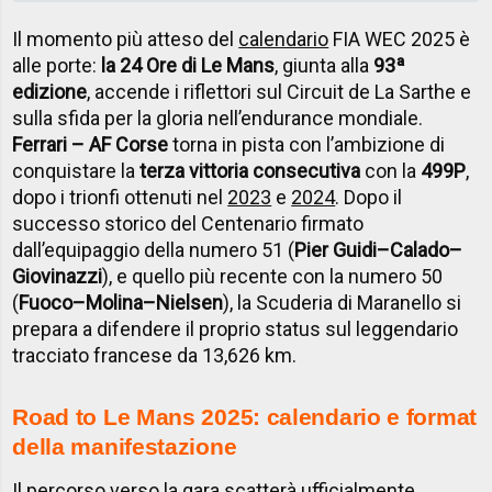
Il momento più atteso del
calendario
FIA WEC 2025 è
alle porte:
la 24 Ore di Le Mans
, giunta alla
93ª
edizione
, accende i riflettori sul Circuit de La Sarthe e
sulla sfida per la gloria nell’endurance mondiale.
Ferrari – AF Corse
torna in pista con l’ambizione di
conquistare la
terza vittoria consecutiva
con la
499P
,
dopo i trionfi ottenuti nel
2023
e
2024
. Dopo il
successo storico del Centenario firmato
dall’equipaggio della numero 51 (
Pier Guidi–Calado–
Giovinazzi
), e quello più recente con la numero 50
(
Fuoco–Molina–Nielsen
), la Scuderia di Maranello si
prepara a difendere il proprio status sul leggendario
tracciato francese da 13,626 km.
Road to Le Mans 2025: calendario e format
della manifestazione
Il percorso verso la gara scatterà ufficialmente