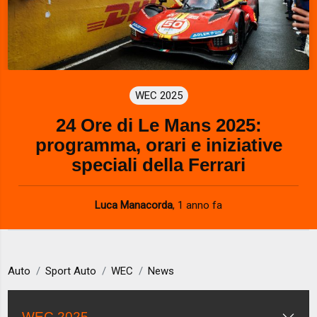
WEC 2025
24 Ore di Le Mans 2025:
programma, orari e iniziative
speciali della Ferrari
Luca Manacorda
,
1 anno fa
Auto
Sport Auto
WEC
News
WEC 2025