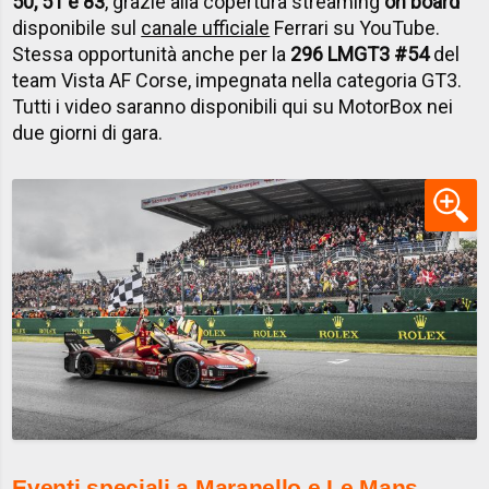
50, 51 e 83
, grazie alla copertura streaming
on board
disponibile sul
canale ufficiale
Ferrari su YouTube.
Stessa opportunità anche per la
296 LMGT3 #54
del
team Vista AF Corse, impegnata nella categoria GT3.
Tutti i video saranno disponibili qui su MotorBox nei
due giorni di gara.
Eventi speciali a Maranello e Le Mans