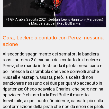
F1 GP Arabia Saudita 2021, Jeddah: Lewis Hamilton (Mercedes)
e Max Verstappen (Red Bull) al via
Gara, Leclerc a contatto con Perez: nessuna
azione
Al secondo spegnimento dei semafori, la bandiera
rossa numero 2 è causata dal contatto tra Leclerc e
Perez, che manda in testacoda il pilota messicano e
poi innesca la carambola che vede coinvolti anche
Russell e Mazepin. Giusta, però, la scelta di non
sanzionare nessuno dei due per quanto accaduto in
ripartenza: Checo scavalca Charles, che però non ha
spazio ed è chiuso tra la Red Bull e il muretto.
Inevitabile, a quel punto, l’incidente, causato più dalla
conformazione della pista che non da errori dei piloti.