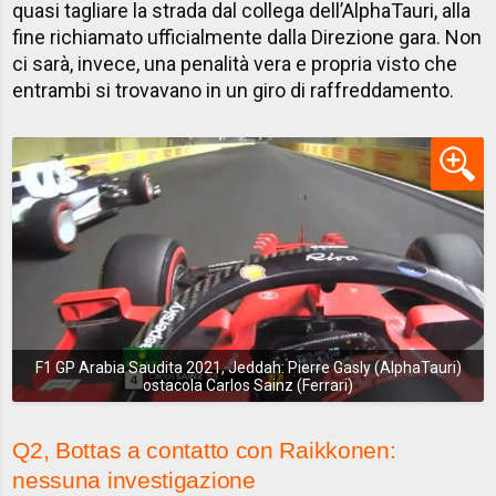
quasi tagliare la strada dal collega dell’AlphaTauri, alla
fine richiamato ufficialmente dalla Direzione gara. Non
ci sarà, invece, una penalità vera e propria visto che
entrambi si trovavano in un giro di raffreddamento.
F1 GP Arabia Saudita 2021, Jeddah: Pierre Gasly (AlphaTauri)
ostacola Carlos Sainz (Ferrari)
Q2, Bottas a contatto con Raikkonen:
nessuna investigazione