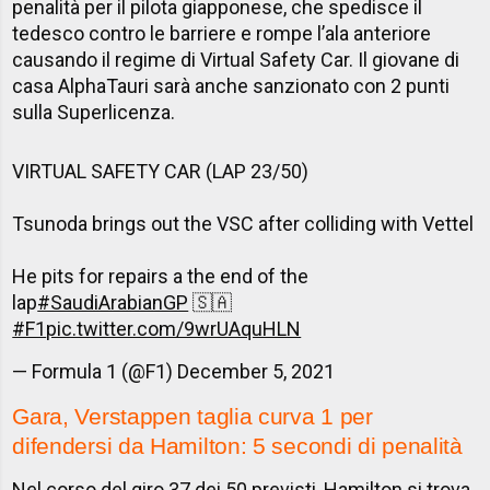
penalità per il pilota giapponese, che spedisce il
tedesco contro le barriere e rompe l’ala anteriore
causando il regime di Virtual Safety Car. Il giovane di
casa AlphaTauri sarà anche sanzionato con 2 punti
sulla Superlicenza.
VIRTUAL SAFETY CAR (LAP 23/50)
Tsunoda brings out the VSC after colliding with Vettel
He pits for repairs a the end of the
lap
#SaudiArabianGP
🇸🇦
#F1
pic.twitter.com/9wrUAquHLN
— Formula 1 (@F1)
December 5, 2021
Gara, Verstappen taglia curva 1 per
difendersi da Hamilton: 5 secondi di penalità
Nel corso del giro 37 dei 50 previsti, Hamilton si trova