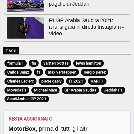
pagelle di Jeddah
F1 GP Arabia Saudita 2021:
analisi gara in diretta Instagram -
Video
TAGS
formula 1
fia
valtteri bottas
lewis hamilton
Carlos Sainz
f1
max verstappen
sergio perez
Charles Leclerc
pierre gasly
f1 2021
VAR F1
Moviola F1
Michael Masi
GP Arabia Saudita
Jeddah F1
SaudiArabianGP 2021
RESTA AGGIORNATO
MotorBox
, prima di tutti gli altri