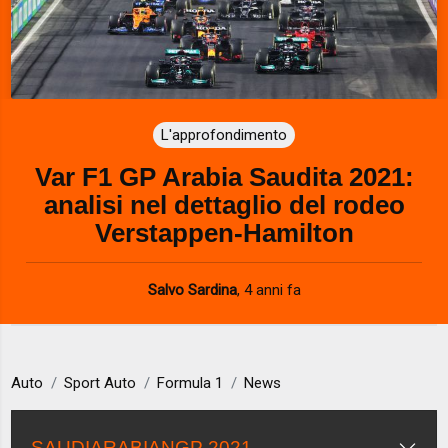
L'approfondimento
Var F1 GP Arabia Saudita 2021:
analisi nel dettaglio del rodeo
Verstappen-Hamilton
Salvo Sardina
,
4 anni fa
Auto
Sport Auto
Formula 1
News
SAUDIARABIANGP 2021