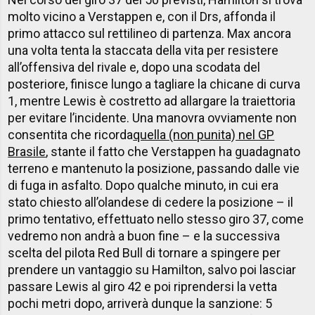
molto vicino a Verstappen e, con il Drs, affonda il
primo attacco sul rettilineo di partenza. Max ancora
una volta tenta la staccata della vita per resistere
all’offensiva del rivale e, dopo una scodata del
posteriore, finisce lungo a tagliare la chicane di curva
1, mentre Lewis è costretto ad allargare la traiettoria
per evitare l’incidente. Una manovra ovviamente non
consentita che ricorda
quella (non punita) nel GP
Brasile
, stante il fatto che Verstappen ha guadagnato
terreno e mantenuto la posizione, passando dalle vie
di fuga in asfalto. Dopo qualche minuto, in cui era
stato chiesto all’olandese di cedere la posizione – il
primo tentativo, effettuato nello stesso giro 37, come
vedremo non andrà a buon fine – e la successiva
scelta del pilota Red Bull di tornare a spingere per
prendere un vantaggio su Hamilton, salvo poi lasciar
passare Lewis al giro 42 e poi riprendersi la vetta
pochi metri dopo, arriverà dunque la sanzione: 5