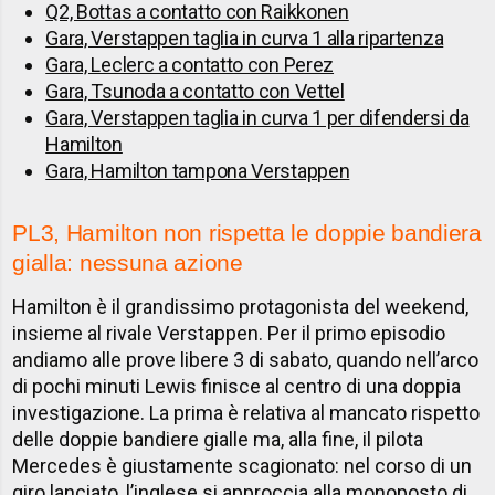
Q2, Bottas a contatto con Raikkonen
Gara, Verstappen taglia in curva 1 alla ripartenza
Gara, Leclerc a contatto con Perez
Gara, Tsunoda a contatto con Vettel
Gara, Verstappen taglia in curva 1 per difendersi da
Hamilton
Gara, Hamilton tampona Verstappen
PL3, Hamilton non rispetta le doppie bandiera
gialla: nessuna azione
Hamilton è il grandissimo protagonista del weekend,
insieme al rivale Verstappen. Per il primo episodio
andiamo alle prove libere 3 di sabato, quando nell’arco
di pochi minuti Lewis finisce al centro di una doppia
investigazione. La prima è relativa al mancato rispetto
delle doppie bandiere gialle ma, alla fine, il pilota
Mercedes è giustamente scagionato: nel corso di un
giro lanciato, l’inglese si approccia alla monoposto di