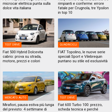
microcar elettrica punta sulla
rimpianti e conferme: errore
dolce vita italiana
fatale per Crugnola, tre Ypsilon
in top 10
TEST DRIVE
QUADRICICLI
Fiat 500 Hybrid Dolcevita
FIAT Topolino, le nuove serie
cabrio: prova su strada,
speciali Sport e Vilebrequin
motore, prezzi e colori
puntano su stile ed esclusività
MERCATO AUTO
TEST DRIVE
Mirafiori, pausa estiva più lunga
Fiat 600 Turbo 100: prezzo,
del previsto: 4 settimane di
scheda tecnica e perché