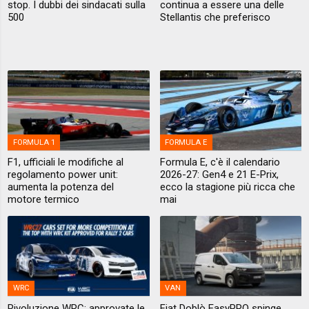
stop. I dubbi dei sindacati sulla
continua a essere una delle
500
Stellantis che preferisco
FORMULA 1
FORMULA E
F1, ufficiali le modifiche al
Formula E, c'è il calendario
regolamento power unit:
2026-27: Gen4 e 21 E-Prix,
aumenta la potenza del
ecco la stagione più ricca che
motore termico
mai
WRC
VAN
Rivoluzione WRC: approvate le
Fiat Doblò EasyPRO spinge