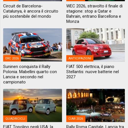
Circuit de Barcelona-
WEC 2026, stravolto il finale di
Catalunya, è ancora il circuito
stagione: stop a Qatar e
più sostenibile del mondo
Bahrain, entrano Barcellona e
Monza
ERC 2026
ANTICIPAZIONI
Suninen conquista il Rally
FIAT 500 elettrica, il piano
Polonia. Mabellini quarto con
Stellantis: nuove batterie nel
Lancia e secondo nel
2027
campionato
QUADRICICLI
CIAR 2026
FIAT Topolino negli USA: la
Rally Roma Capitale, Lancia tra