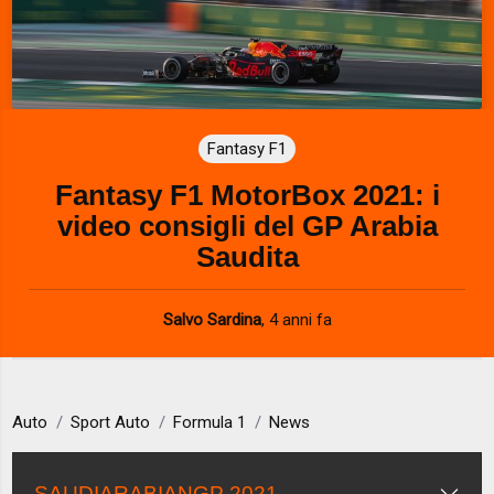
Fantasy F1
Fantasy F1 MotorBox 2021: i
video consigli del GP Arabia
Saudita
Salvo Sardina
,
4 anni fa
Auto
Sport Auto
Formula 1
News
SAUDIARABIANGP 2021