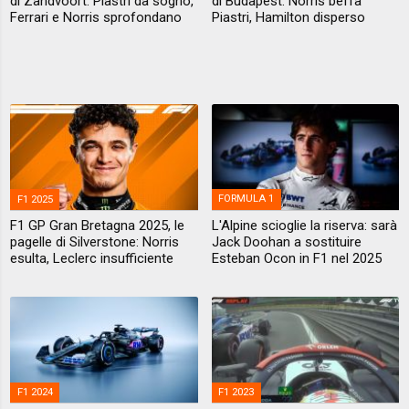
di Zandvoort: Piastri da sogno,
di Budapest: Norris beffa
Ferrari e Norris sprofondano
Piastri, Hamilton disperso
F1 2025
FORMULA 1
F1 GP Gran Bretagna 2025, le
L'Alpine scioglie la riserva: sarà
pagelle di Silverstone: Norris
Jack Doohan a sostituire
esulta, Leclerc insufficiente
Esteban Ocon in F1 nel 2025
F1 2024
F1 2023