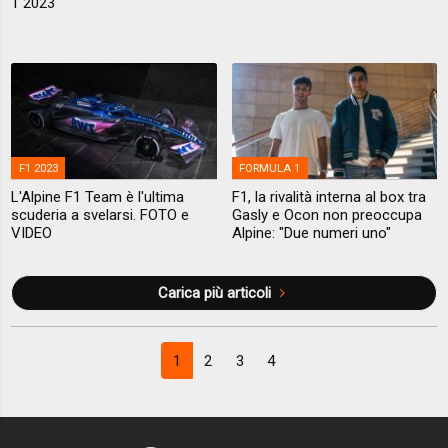
1 2023
F1 2023
FORMULA 1
L'Alpine F1 Team è l'ultima
F1, la rivalità interna al box tra
scuderia a svelarsi. FOTO e
Gasly e Ocon non preoccupa
VIDEO
Alpine: "Due numeri uno"
Carica più articoli
1
2
3
4