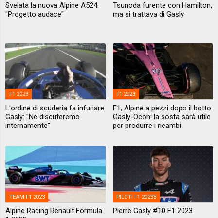
Svelata la nuova Alpine A524:
Tsunoda furente con Hamilton,
"Progetto audace"
ma si trattava di Gasly
F1 2023
F1 2023
L'ordine di scuderia fa infuriare
F1, Alpine a pezzi dopo il botto
Gasly: "Ne discuteremo
Gasly-Ocon: la sosta sarà utile
internamente"
per produrre i ricambi
TEAM F1 2023
PILOTI F1 20233
Alpine Racing Renault Formula
Pierre Gasly #10 F1 2023