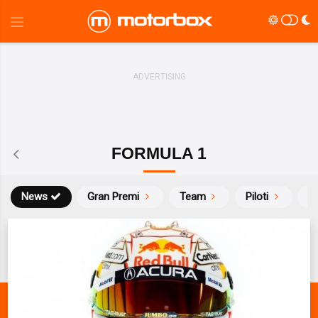
FORMULA 1
News
Gran Premi
Team
Piloti
Ca