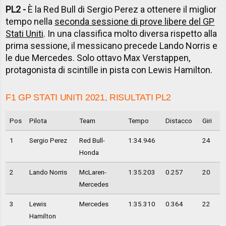
PL2 -
È la Red Bull di Sergio Perez a ottenere il miglior
tempo nella
seconda sessione di prove libere del GP
Stati Uniti
. In una classifica molto diversa rispetto alla
prima sessione, il messicano precede Lando Norris e
le due Mercedes. Solo ottavo Max Verstappen,
protagonista di scintille in pista con Lewis Hamilton.
F1 GP STATI UNITI 2021, RISULTATI PL2
Pos
Pilota
Team
Tempo
Distacco
Giri
1
Sergio Perez
Red Bull-
1:34.946
24
Honda
2
Lando Norris
McLaren-
1:35.203
0.257
20
Mercedes
3
Lewis
Mercedes
1:35.310
0.364
22
Hamilton