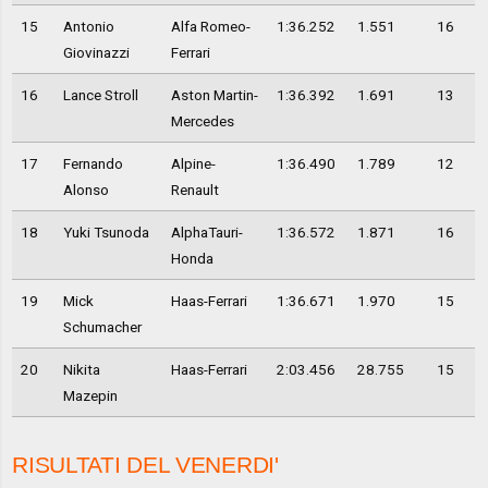
15
Antonio
Alfa Romeo-
1:36.252
1.551
16
Giovinazzi
Ferrari
16
Lance Stroll
Aston Martin-
1:36.392
1.691
13
Mercedes
17
Fernando
Alpine-
1:36.490
1.789
12
Alonso
Renault
18
Yuki Tsunoda
AlphaTauri-
1:36.572
1.871
16
Honda
19
Mick
Haas-Ferrari
1:36.671
1.970
15
Schumacher
20
Nikita
Haas-Ferrari
2:03.456
28.755
15
Mazepin
RISULTATI DEL VENERDI'