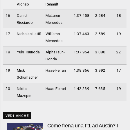
Alonso
Renault
16
Daniel
McLaren-
1:37.458
2.584
18
Ricciardo
Mercedes
17
Nicholas Latifi
Williams-
1:37.463
2.589
19
Mercedes
18
Yuki Tsunoda
AlphaTauri-
1:37.954
3.080
22
Honda
19
Mick
Haas-Ferrari
1:38.866
3.992
17
Schumacher
20
Nikita
Haas-Ferrari
1:42.239
7.635
19
Mazepin
VEDI ANCHE
Come frena una F1 ad Austin? I