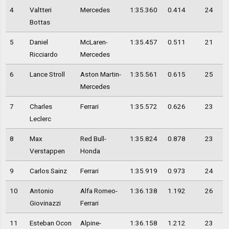
4
Valtteri
Mercedes
1:35.360
0.414
24
Bottas
5
Daniel
McLaren-
1:35.457
0.511
21
Ricciardo
Mercedes
6
Lance Stroll
Aston Martin-
1:35.561
0.615
25
Mercedes
7
Charles
Ferrari
1:35.572
0.626
23
Leclerc
8
Max
Red Bull-
1:35.824
0.878
23
Verstappen
Honda
9
Carlos Sainz
Ferrari
1:35.919
0.973
24
10
Antonio
Alfa Romeo-
1:36.138
1.192
26
Giovinazzi
Ferrari
11
Esteban Ocon
Alpine-
1:36.158
1.212
23