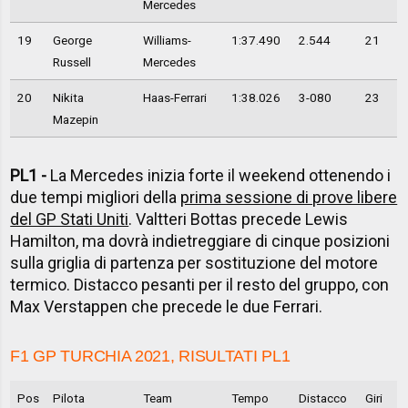
Mercedes
19
George
Williams-
1:37.490
2.544
21
Russell
Mercedes
20
Nikita
Haas-Ferrari
1:38.026
3-080
23
Mazepin
PL1 -
La Mercedes inizia forte il weekend ottenendo i
due tempi migliori della
prima sessione di prove libere
del GP Stati Uniti
. Valtteri Bottas precede Lewis
Hamilton, ma dovrà indietreggiare di cinque posizioni
sulla griglia di partenza per sostituzione del motore
termico. Distacco pesanti per il resto del gruppo, con
Max Verstappen che precede le due Ferrari.
F1 GP TURCHIA 2021, RISULTATI PL1
Pos
Pilota
Team
Tempo
Distacco
Giri