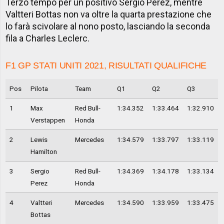
Terzo tempo per un positivo Sergio Perez, mentre
Valtteri Bottas non va oltre la quarta prestazione che
lo farà scivolare al nono posto, lasciando la seconda
fila a Charles Leclerc.
F1 GP STATI UNITI 2021, RISULTATI QUALIFICHE
Pos
Pilota
Team
Q1
Q2
Q3
1
Max
Red Bull-
1:34.352
1:33.464
1:32.910
Verstappen
Honda
2
Lewis
Mercedes
1:34.579
1:33.797
1:33.119
Hamilton
3
Sergio
Red Bull-
1:34.369
1:34.178
1:33.134
Perez
Honda
4
Valtteri
Mercedes
1:34.590
1:33.959
1:33.475
Bottas