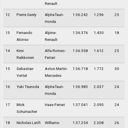
Renault
12
Pierre Gasly
AlphaTauri-
1:36.242
1.296
25
Honda
13
Fernando
Alpine-
1:36.376
1.430
18
Alonso
Renault
14
Kimi
Alfa Romeo-
1:36.558
1.612
25
Raikkonen
Ferrari
15
Sebastian
Aston Martin-
1:36.718
1.772
30
Vettel
Mercedes
16
Yuki Tsunoda
AlphaTauri-
1:36.983
2.037
24
Honda
17
Mick
Haas-Ferrari
1:37.041
2.095
24
Schumacher
18
Nicholas Latifi
Williams-
1:37.254
2.308
26