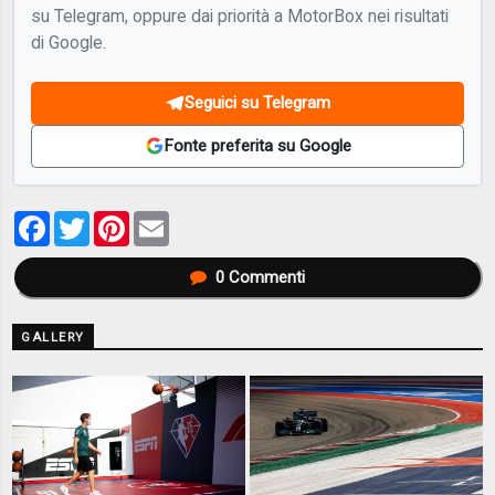
su Telegram, oppure dai priorità a MotorBox nei risultati
di Google.
Seguici su Telegram
Fonte preferita su Google
Facebook
Twitter
Pinterest
Email
0
Commenti
GALLERY