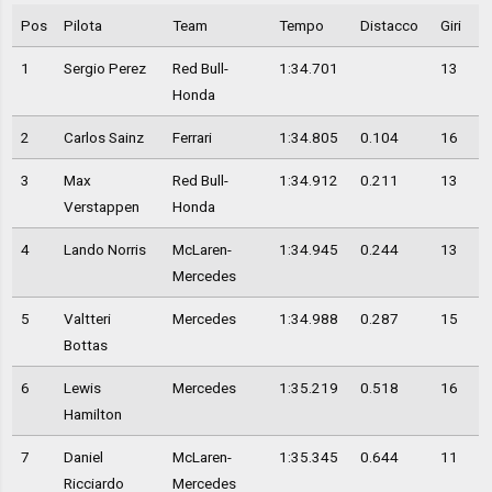
Pos
Pilota
Team
Tempo
Distacco
Giri
1
Sergio Perez
Red Bull-
1:34.701
13
Honda
2
Carlos Sainz
Ferrari
1:34.805
0.104
16
3
Max
Red Bull-
1:34.912
0.211
13
Verstappen
Honda
4
Lando Norris
McLaren-
1:34.945
0.244
13
Mercedes
5
Valtteri
Mercedes
1:34.988
0.287
15
Bottas
6
Lewis
Mercedes
1:35.219
0.518
16
Hamilton
7
Daniel
McLaren-
1:35.345
0.644
11
Ricciardo
Mercedes