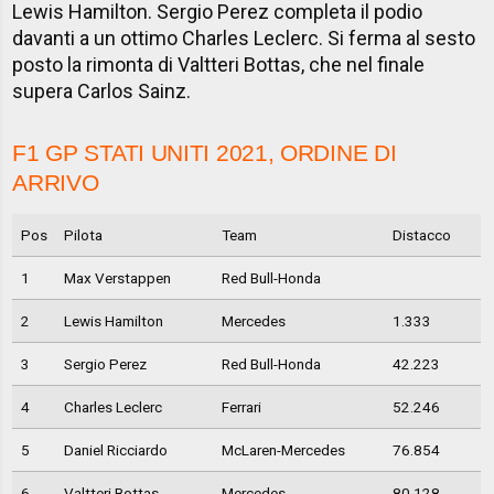
Lewis Hamilton. Sergio Perez completa il podio
davanti a un ottimo Charles Leclerc. Si ferma al sesto
posto la rimonta di Valtteri Bottas, che nel finale
supera Carlos Sainz.
F1 GP STATI UNITI 2021, ORDINE DI
ARRIVO
Pos
Pilota
Team
Distacco
1
Max Verstappen
Red Bull-Honda
2
Lewis Hamilton
Mercedes
1.333
3
Sergio Perez
Red Bull-Honda
42.223
4
Charles Leclerc
Ferrari
52.246
5
Daniel Ricciardo
McLaren-Mercedes
76.854
6
Valtteri Bottas
Mercedes
80.128