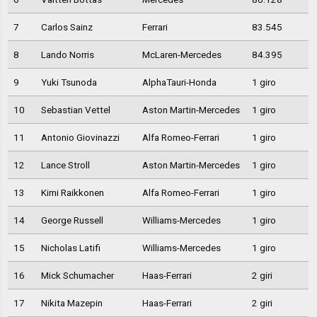
7
Carlos Sainz
Ferrari
83.545
8
Lando Norris
McLaren-Mercedes
84.395
9
Yuki Tsunoda
AlphaTauri-Honda
1 giro
10
Sebastian Vettel
Aston Martin-Mercedes
1 giro
11
Antonio Giovinazzi
Alfa Romeo-Ferrari
1 giro
12
Lance Stroll
Aston Martin-Mercedes
1 giro
13
Kimi Raikkonen
Alfa Romeo-Ferrari
1 giro
14
George Russell
Williams-Mercedes
1 giro
15
Nicholas Latifi
Williams-Mercedes
1 giro
16
Mick Schumacher
Haas-Ferrari
2 giri
17
Nikita Mazepin
Haas-Ferrari
2 giri