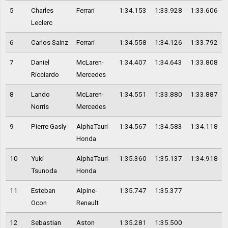
5
Charles
Ferrari
1:34.153
1:33.928
1:33.606
Leclerc
6
Carlos Sainz
Ferrari
1:34.558
1:34.126
1:33.792
7
Daniel
McLaren-
1:34.407
1:34.643
1:33.808
Ricciardo
Mercedes
8
Lando
McLaren-
1:34.551
1:33.880
1:33.887
Norris
Mercedes
9
Pierre Gasly
AlphaTauri-
1:34.567
1:34.583
1:34.118
Honda
10
Yuki
AlphaTauri-
1:35.360
1:35.137
1:34.918
Tsunoda
Honda
11
Esteban
Alpine-
1:35.747
1:35.377
Ocon
Renault
12
Sebastian
Aston
1:35.281
1:35.500