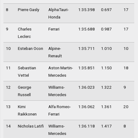
8
Pierre Gasly
AlphaTauri-
1:35.398
0.697
17
Honda
9
Charles
Ferrari
1:35.688
0.987
17
Leclerc
10
Esteban Ocon
Alpine-
1:35.711
1.010
10
Renault
11
Sebastian
Aston Martin-
1:35.851
1.150
18
Vettel
Mercedes
12
George
Williams-
1.36.023
1.322
9
Russell
Mercedes
13
Kimi
Alfa Romeo-
1:36.062
1.361
20
Raikkonen
Ferrari
14
Nicholas Latifi
Williams-
1:36.118
1.417
8
Mercedes