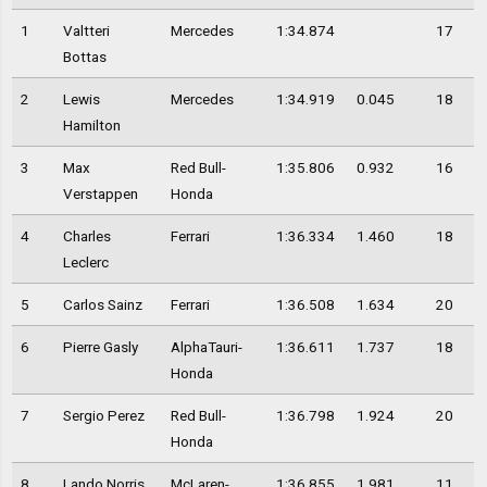
1
Valtteri
Mercedes
1:34.874
17
Bottas
2
Lewis
Mercedes
1:34.919
0.045
18
Hamilton
3
Max
Red Bull-
1:35.806
0.932
16
Verstappen
Honda
4
Charles
Ferrari
1:36.334
1.460
18
Leclerc
5
Carlos Sainz
Ferrari
1:36.508
1.634
20
6
Pierre Gasly
AlphaTauri-
1:36.611
1.737
18
Honda
7
Sergio Perez
Red Bull-
1:36.798
1.924
20
Honda
8
Lando Norris
McLaren-
1:36.855
1.981
11