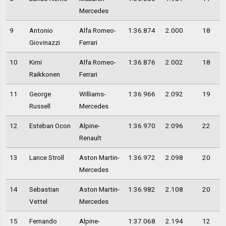
Mercedes
9
Antonio
Alfa Romeo-
1:36.874
2.000
18
Giovinazzi
Ferrari
10
Kimi
Alfa Romeo-
1:36.876
2.002
18
Raikkonen
Ferrari
11
George
Williams-
1:36.966
2.092
19
Russell
Mercedes
12
Esteban Ocon
Alpine-
1:36.970
2.096
22
Renault
13
Lance Stroll
Aston Martin-
1:36.972
2.098
20
Mercedes
14
Sebastian
Aston Martin-
1:36.982
2.108
20
Vettel
Mercedes
15
Fernando
Alpine-
1:37.068
2.194
12