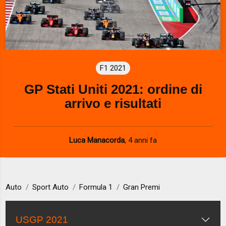
F1 2021
GP Stati Uniti 2021: ordine di
arrivo e risultati
Luca Manacorda
,
4 anni fa
Auto
Sport Auto
Formula 1
Gran Premi
USGP 2021