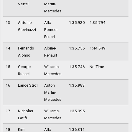
Vettel
Martin-
Mercedes
13
Antonio
Alfa
1:35.920
1:35.794
Giovinazzi
Romeo-
Ferrari
14
Fernando
Alpine-
1:35.756
1:44.549
Alonso
Renault
15
George
Williams-
1:35.746
No Time
Russell
Mercedes
16
Lance Stroll
Aston
1:35.983
Martin-
Mercedes
17
Nicholas
Williams-
1:35.995
Latifi
Mercedes
18
Kimi
Alfa
1:36.311