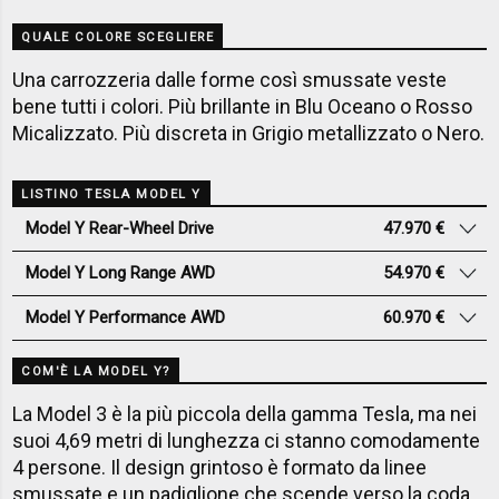
QUALE COLORE SCEGLIERE
Una carrozzeria dalle forme così smussate veste
bene tutti i colori. Più brillante in Blu Oceano o Rosso
Micalizzato. Più discreta in Grigio metallizzato o Nero.
LISTINO TESLA MODEL Y
Model Y Rear-Wheel Drive
47.970 €
Model Y Long Range AWD
54.970 €
Model Y Performance AWD
60.970 €
COM'È LA MODEL Y?
La Model 3 è la più piccola della gamma Tesla, ma nei
suoi 4,69 metri di lunghezza ci stanno comodamente
4 persone. Il design grintoso è formato da linee
smussate e un padiglione che scende verso la coda.