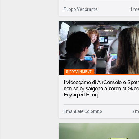
Filippo Vendrame
1 me
INFOTAINMENT
I videogame di AirConsole e Spoti
non solo) salgono a bordo di Ško
Enyaq ed Elroq
Emanuele Colombo
5 m