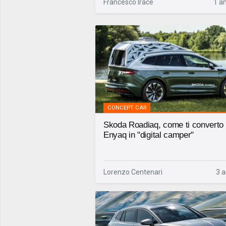
Francesco Irace
1 a
CONCEPT CAR
Skoda Roadiaq, come ti converto
Enyaq in "digital camper"
Lorenzo Centenari
3 a