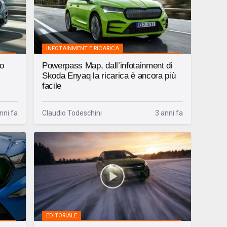
INFOTAINMENT E RICARICA
o
Powerpass Map, dall’infotainment di
Skoda Enyaq la ricarica è ancora più
facile
nni fa
Claudio Todeschini
3 anni fa
EDITORIALE