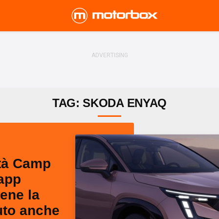
TAG: SKODA ENYAQ
ità Camp
’app
ene la
uto anche