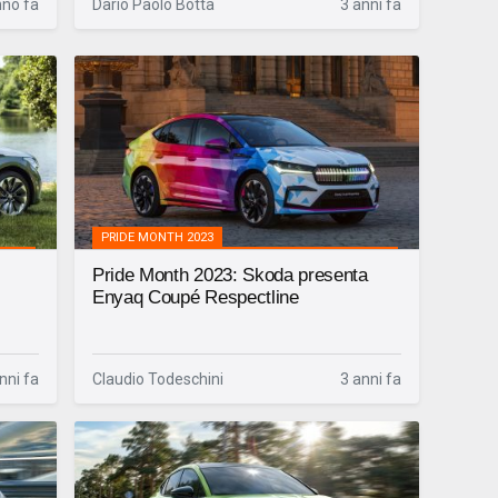
nno fa
Dario Paolo Botta
3 anni fa
PRIDE MONTH 2023
Pride Month 2023: Skoda presenta
Enyaq Coupé Respectline
nni fa
Claudio Todeschini
3 anni fa