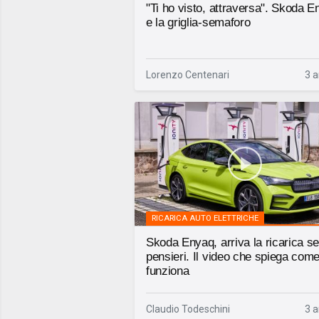
"Ti ho visto, attraversa". Skoda 
e la griglia-semaforo
Lorenzo Centenari
3 a
RICARICA AUTO ELETTRICHE
Skoda Enyaq, arriva la ricarica s
pensieri. Il video che spiega com
funziona
Claudio Todeschini
3 a