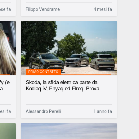
se fa
Filippo Vendrame
4 mesi fa
PRIMO CONTATTO
fy (e
Skoda, la sfida elettrica parte da
da
Kodiaq iV, Enyaq ed Elroq. Prova
esi fa
Alessandro Perelli
1 anno fa