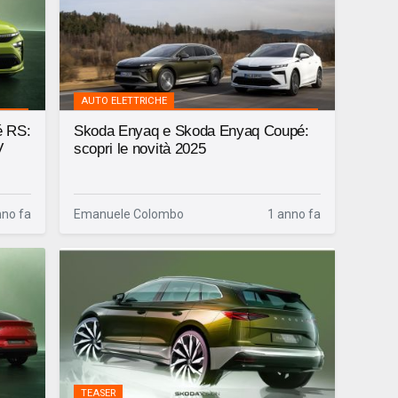
AUTO ELETTRICHE
é RS:
Skoda Enyaq e Skoda Enyaq Coupé:
V
scopri le novità 2025
nno fa
Emanuele Colombo
1 anno fa
TEASER