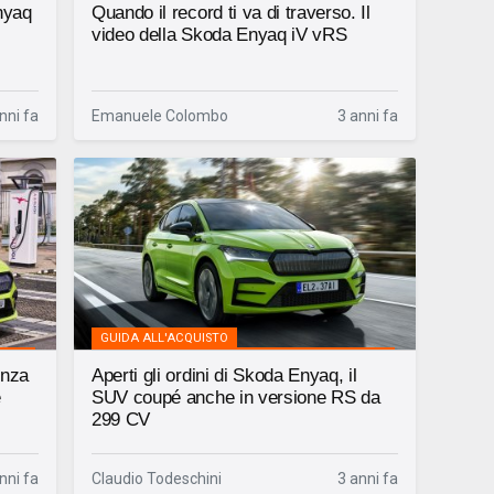
Enyaq
Quando il record ti va di traverso. Il
video della Skoda Enyaq iV vRS
nni fa
Emanuele Colombo
3 anni fa
GUIDA ALL'ACQUISTO
enza
Aperti gli ordini di Skoda Enyaq, il
e
SUV coupé anche in versione RS da
299 CV
nni fa
Claudio Todeschini
3 anni fa