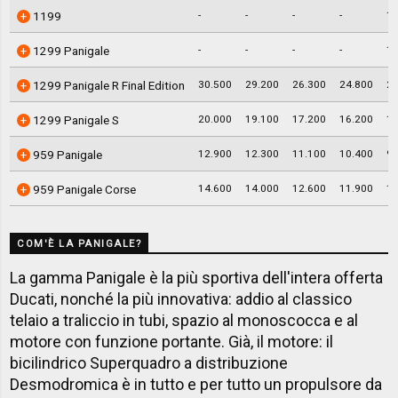
-
-
-
-
19
1199
-
-
-
-
12
1299 Panigale
30.500
29.200
26.300
24.800
23
1299 Panigale R Final Edition
20.000
19.100
17.200
16.200
15
1299 Panigale S
12.900
12.300
11.100
10.400
9.
959 Panigale
14.600
14.000
12.600
11.900
11
959 Panigale Corse
COM'È LA PANIGALE?
La gamma Panigale è la più sportiva dell'intera offerta
Ducati, nonché la più innovativa: addio al classico
telaio a traliccio in tubi, spazio al monoscocca e al
motore con funzione portante. Già, il motore: il
bicilindrico Superquadro a distribuzione
Desmodromica è in tutto e per tutto un propulsore da