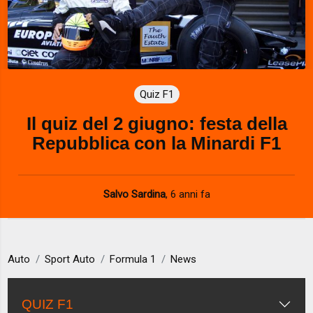
Quiz F1
Il quiz del 2 giugno: festa della
Repubblica con la Minardi F1
Salvo Sardina
,
6 anni fa
Auto
Sport Auto
Formula 1
News
QUIZ F1