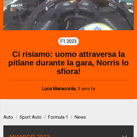
F1 2023
Ci risiamo: uomo attraversa la
pitlane durante la gara, Norris lo
sfiora!
Luca Manacorda
,
3 anni fa
Auto
Sport Auto
Formula 1
News
MIAMIGP 2023