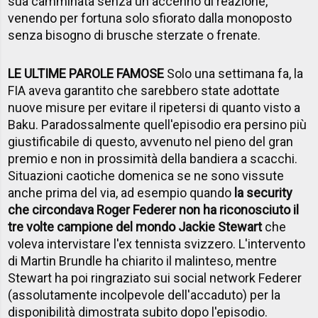
sua camminata senza un accenno di reazione,
venendo per fortuna solo sfiorato dalla monoposto
senza bisogno di brusche sterzate o frenate.
LE ULTIME PAROLE FAMOSE
Solo una settimana fa, la
FIA aveva garantito che sarebbero state adottate
nuove misure per evitare il ripetersi di quanto visto a
Baku. Paradossalmente quell'episodio era persino più
giustificabile di questo, avvenuto nel pieno del gran
premio e non in prossimità della bandiera a scacchi.
Situazioni caotiche domenica se ne sono vissute
anche prima del via, ad esempio quando
la security
che circondava Roger Federer non ha riconosciuto il
tre volte campione del mondo Jackie Stewart
che
voleva intervistare l'ex tennista svizzero. L'intervento
di Martin Brundle ha chiarito il malinteso, mentre
Stewart ha poi ringraziato sui social network Federer
(assolutamente incolpevole dell'accaduto) per la
disponibilità dimostrata subito dopo l'episodio.