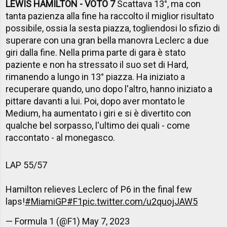
LEWIS HAMILTON - VOTO 7
Scattava 13°, ma con
tanta pazienza alla fine ha raccolto il miglior risultato
possibile, ossia la sesta piazza, togliendosi lo sfizio di
superare con una gran bella manovra Leclerc a due
giri dalla fine. Nella prima parte di gara è stato
paziente e non ha stressato il suo set di Hard,
rimanendo a lungo in 13° piazza. Ha iniziato a
recuperare quando, uno dopo l'altro, hanno iniziato a
pittare davanti a lui. Poi, dopo aver montato le
Medium, ha aumentato i giri e si è divertito con
qualche bel sorpasso, l'ultimo dei quali - come
raccontato - al monegasco.
LAP 55/57
Hamilton relieves Leclerc of P6 in the final few
laps!
#MiamiGP
#F1
pic.twitter.com/u2quojJAW5
— Formula 1 (@F1)
May 7, 2023