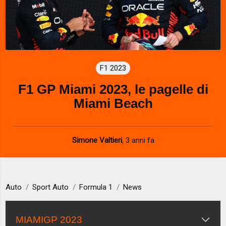
F1 2023
F1 GP Miami 2023, le pagelle di
Miami Beach
Simone Valtieri
,
3 anni fa
Auto
Sport Auto
Formula 1
News
MIAMIGP 2023