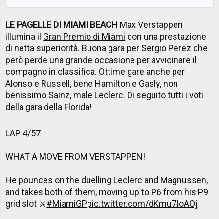
LE PAGELLE DI MIAMI BEACH
Max Verstappen
illumina il
Gran Premio di Miami
con una prestazione
di netta superiorità. Buona gara per Sergio Perez che
però perde una grande occasione per avvicinare il
compagno in classifica. Ottime gare anche per
Alonso e Russell, bene Hamilton e Gasly, non
benissimo Sainz, male Leclerc. Di seguito tutti i voti
della gara della Florida!
LAP 4/57
WHAT A MOVE FROM VERSTAPPEN!
He pounces on the duelling Leclerc and Magnussen,
and takes both of them, moving up to P6 from his P9
grid slot ⚔️
#MiamiGP
pic.twitter.com/dKmu7IoAOj