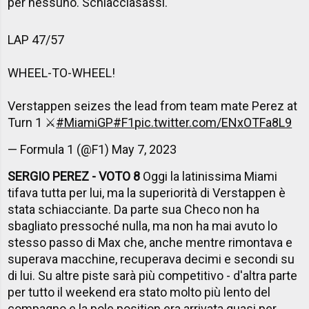
per nessuno. Schiacciasassi.
LAP 47/57
WHEEL-TO-WHEEL!
Verstappen seizes the lead from team mate Perez at
Turn 1 ⚔️
#MiamiGP
#F1
pic.twitter.com/ENxOTFa8L9
— Formula 1 (@F1)
May 7, 2023
SERGIO PEREZ - VOTO 8
Oggi la latinissima Miami
tifava tutta per lui, ma la superiorità di Verstappen è
stata schiacciante. Da parte sua Checo non ha
sbagliato pressoché nulla, ma non ha mai avuto lo
stesso passo di Max che, anche mentre rimontava e
superava macchine, recuperava decimi e secondi su
di lui. Su altre piste sarà più competitivo - d'altra parte
per tutto il weekend era stato molto più lento del
compagno e la pole position era arrivata quasi per