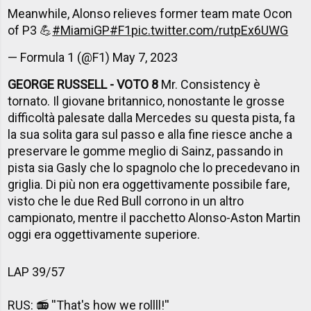
Meanwhile, Alonso relieves former team mate Ocon
of P3 💪
#MiamiGP
#F1
pic.twitter.com/rutpEx6UWG
— Formula 1 (@F1)
May 7, 2023
GEORGE RUSSELL - VOTO 8
Mr. Consistency è
tornato. Il giovane britannico, nonostante le grosse
difficoltà palesate dalla Mercedes su questa pista, fa
la sua solita gara sul passo e alla fine riesce anche a
preservare le gomme meglio di Sainz, passando in
pista sia Gasly che lo spagnolo che lo precedevano in
griglia. Di più non era oggettivamente possibile fare,
visto che le due Red Bull corrono in un altro
campionato, mentre il pacchetto Alonso-Aston Martin
oggi era oggettivamente superiore.
LAP 39/57
RUS: 📻 ''That's how we rollll!''