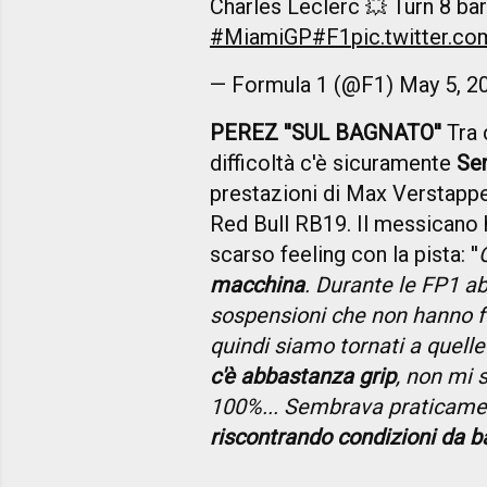
Charles Leclerc 💥 Turn 8 bar
#MiamiGP
#F1
pic.twitter.
— Formula 1 (@F1)
May 5, 2
PEREZ ''SUL BAGNATO''
Tra 
difficoltà c'è sicuramente
Se
prestazioni di Max Verstapp
Red Bull RB19. Il messicano h
scarso feeling con la pista: ''
macchina
. Durante le FP1 a
sospensioni che non hanno f
quindi siamo tornati a quelle 
c'è abbastanza grip
, non mi 
100%... Sembrava praticamen
riscontrando condizioni da 