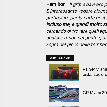
Hamilton
: ''
Il grip è davvero 
È interessante vedere alcune d
particolare per la parte post
incluso me, e quindi molto 
cercando di trovare quell'eq
qualche modo nel punto gius
sopra del picco delle temper
VEDI ANCHE
F1 GP Miami 
pista. Lecler
GP Miami 2023