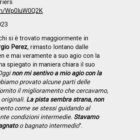
riers
com/Wp0luW0Q2K
023
chi si è trovato maggiormente in
rgio Perez
, rimasto lontano dalle
en e mai veramente a suo agio con la
a spiegato in maniera chiara il suo
Oggi
non mi sentivo a mio agio con la
bbiamo provato alcune parti delle
ornito il miglioramento che cercavamo,
originali.
La pista sembra strana, non
sento come se stessi guidando al
te condizioni intermedie.
Stavamo
bagnato
o bagnato intermedio
''.