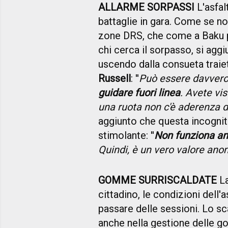
ALLARME SORPASSI
L'asfal
battaglie in gara. Come se no
zone DRS, che come a Baku p
chi cerca il sorpasso, si aggi
uscendo dalla consueta traiet
Russell
: ''
Può essere davvero 
guidare fuori linea
. Avete vi
una ruota non c'è aderenza d
aggiunto che questa incognit
stimolante: ''
Non funziona anc
Quindi, è un vero valore anoma
GOMME SURRISCALDATE
La
cittadino, le condizioni dell'
passare delle sessioni. Lo 
anche nella gestione delle