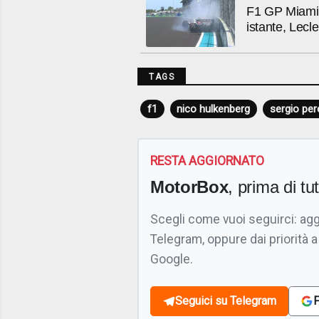
F1 GP Miami 
istante, Lecle
TAGS
f1
nico hulkenberg
sergio per
RESTA AGGIORNATO
MotorBox
, prima di tutt
Scegli come vuoi seguirci: ag
Telegram, oppure dai priorità a
Google.
Seguici su Telegram
F