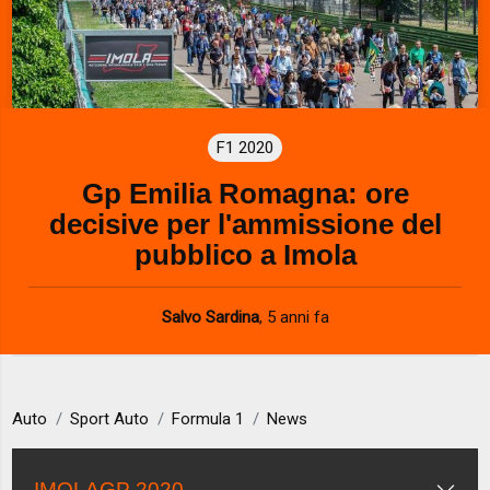
F1 2020
Gp Emilia Romagna: ore
decisive per l'ammissione del
pubblico a Imola
Salvo Sardina
,
5 anni fa
Auto
Sport Auto
Formula 1
News
IMOLAGP 2020