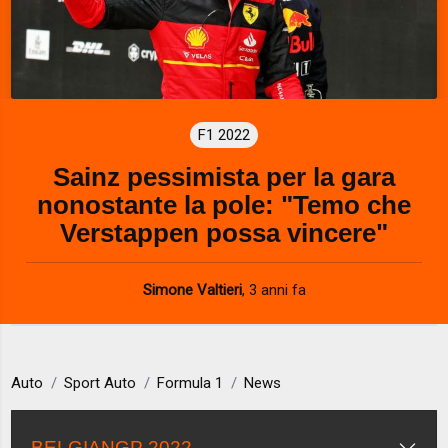
F1 2022
Sainz pessimista per la gara
nonostante la pole: "Temo che
Verstappen possa vincere"
Simone Valtieri
,
3 anni fa
Auto
Sport Auto
Formula 1
News
BELGIANGP 2022