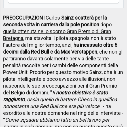
PREOCCUPAZIONI
Carlos
Sainz scatterà per la
seconda volta in carriera dalla pole position
dopo
quella ottenuta nello scorso Gran Premio di Gran
Bretagna
, ma stavolta il pilota spagnola non è stato
l'autore del miglior tempo, anzi,
ha incassato oltre 6
decimi dalla Red Bull
e da Max Verstappen
, che non gli
partiranno davanti solamente per via delle tante
penalità raccolte per i cambi delle componenti della
Power Unit. Proprio per questo motivo Sainz, che è un
pilota intelligente e poco avvezzo alle illusioni, non
nasconde le sue preoccupazioni per il
Gran Premio
del Belgio
di domani. ''
Il
nostro obiettivo è stato
raggiunto
, ossia quello di battere Checo in qualifica
nonostante una Red Bull che era più veloce
'' - ha
esordito alle nostre domande nel ring delle interviste -
''
Come squadra abbiamo fatto un bel lavoro per
partire in pole domani, ma non so quanto questo sarà