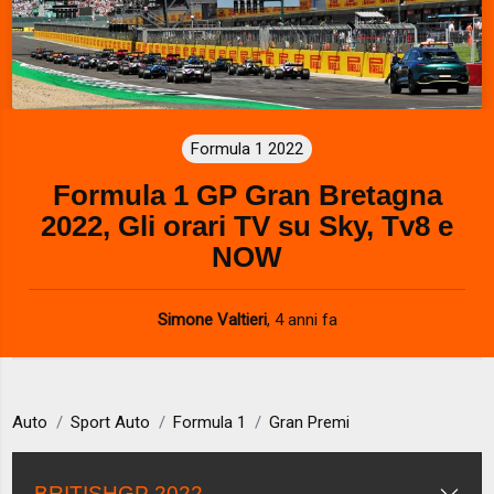
Formula 1 2022
Formula 1 GP Gran Bretagna
2022, Gli orari TV su Sky, Tv8 e
NOW
Simone Valtieri
,
4 anni fa
Auto
Sport Auto
Formula 1
Gran Premi
BRITISHGP 2022