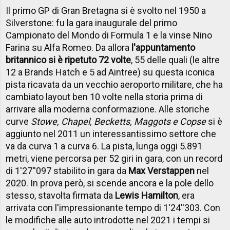
Il primo GP di Gran Bretagna si è svolto nel 1950 a
Silverstone: fu la gara inaugurale del primo
Campionato del Mondo di Formula 1 e la vinse Nino
Farina su Alfa Romeo. Da allora
l'appuntamento
britannico si è ripetuto 72 volte
, 55 delle quali (le altre
12 a Brands Hatch e 5 ad Aintree) su questa iconica
pista ricavata da un vecchio aeroporto militare, che ha
cambiato layout ben 10 volte nella storia prima di
arrivare alla moderna conformazione. Alle storiche
curve
Stowe, Chapel, Becketts, Maggots e Copse
si è
aggiunto nel 2011 un interessantissimo settore che
va da curva 1 a curva 6. La pista, lunga oggi 5.891
metri, viene percorsa per 52 giri in gara, con un record
di 1'27''097 stabilito in gara da
Max Verstappen
nel
2020. In prova però, si scende ancora e la pole dello
stesso, stavolta firmata da
Lewis Hamilton
, era
arrivata con l'impressionante tempo di 1'24''303. Con
le modifiche alle auto introdotte nel 2021 i tempi si