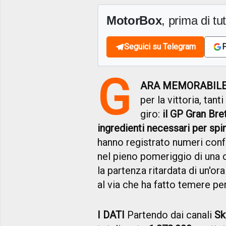
MotorBox
, prima di tutt
Seguici su Telegram
F
G
ARA MEMORABIL
per la vittoria, tan
giro:
il GP Gran Bre
ingredienti necessari per spin
hanno registrato numeri conf
nel pieno pomeriggio di una c
la partenza ritardata di un'o
al via che ha fatto temere pe
I DATI
Partendo dai canali
Sk