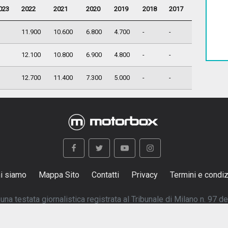
023
2022
2021
2020
2019
2018
2017
11.900
10.600
6.800
4.700
-
-
12.100
10.800
6.900
4.800
-
-
12.700
11.400
7.300
5.000
-
-
i siamo
Mappa Sito
Contatti
Privacy
Termini e condiz
na testata giornalistica registrata al Tribunale di Milano n. 97 d
© 1997-2026 Copyright Boxer S.r.L. - P.I:12602350154