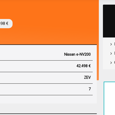
498 €
Nissan e-NV200
42.498 €
ZEV
7