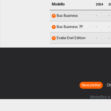
Modello
2024
2
Bus Business
-
-
Bus Business 7P
-
-
Evalia Enel Edition
-
-
Newsletter
Ch
MotorBox è u