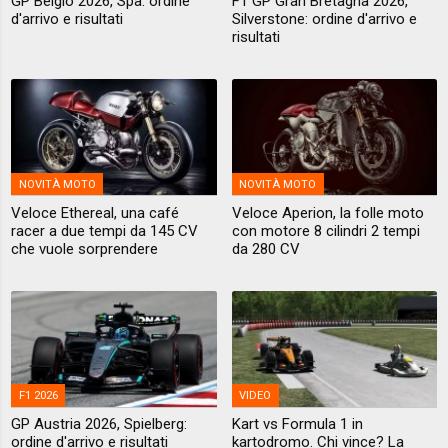
GP Belgio 2026, Spa: ordine
F1 GP Gran Bretagna 2026,
d'arrivo e risultati
Silverstone: ordine d'arrivo e
risultati
NOVITÀ MOTO
NOVITÀ MOTO
Veloce Ethereal, una café
Veloce Aperion, la folle moto
racer a due tempi da 145 CV
con motore 8 cilindri 2 tempi
che vuole sorprendere
da 280 CV
F1 2026
VIDEO
GP Austria 2026, Spielberg:
Kart vs Formula 1 in
ordine d'arrivo e risultati
kartodromo. Chi vince? La