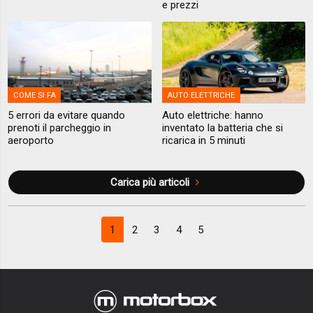
e prezzi
COME SI FA
AUTO ELETTRICHE
5 errori da evitare quando
Auto elettriche: hanno
prenoti il parcheggio in
inventato la batteria che si
aeroporto
ricarica in 5 minuti
Carica più articoli
1
2
3
4
5