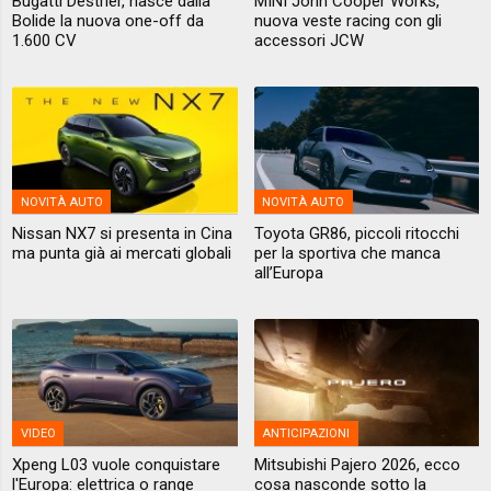
Bugatti Destrier, nasce dalla
MINI John Cooper Works,
Bolide la nuova one-off da
nuova veste racing con gli
1.600 CV
accessori JCW
NOVITÀ AUTO
NOVITÀ AUTO
Nissan NX7 si presenta in Cina
Toyota GR86, piccoli ritocchi
ma punta già ai mercati globali
per la sportiva che manca
all’Europa
VIDEO
ANTICIPAZIONI
Xpeng L03 vuole conquistare
Mitsubishi Pajero 2026, ecco
l'Europa: elettrica o range
cosa nasconde sotto la