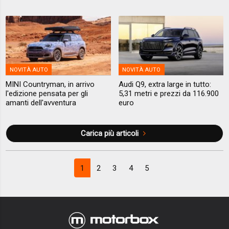
NOVITÀ AUTO
NOVITÀ AUTO
MINI Countryman, in arrivo
Audi Q9, extra large in tutto:
l'edizione pensata per gli
5,31 metri e prezzi da 116.900
amanti dell'avventura
euro
Carica più articoli
1
2
3
4
5