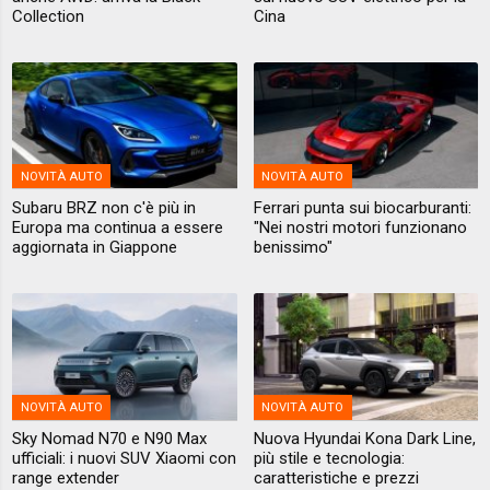
Collection
Cina
NOVITÀ AUTO
NOVITÀ AUTO
Subaru BRZ non c'è più in
Ferrari punta sui biocarburanti:
Europa ma continua a essere
"Nei nostri motori funzionano
aggiornata in Giappone
benissimo"
NOVITÀ AUTO
NOVITÀ AUTO
Sky Nomad N70 e N90 Max
Nuova Hyundai Kona Dark Line,
ufficiali: i nuovi SUV Xiaomi con
più stile e tecnologia:
range extender
caratteristiche e prezzi