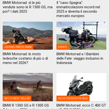
BMW Motorrad: sì le più
Il "caso Spagna":
vendute sono le R 1300 GS, ma
immatricolazioni record nel
poi? I dati 2025
2025 e diventa il secondo
mercato europeo
LISTINO PREZZI BMW
EVENTI
BMW Motorrad: le moto
BMW Motorrad e I Bambini
tedesche costano di più o di
delle Fate: viaggio inclusivo in
meno nel 2026?
Indonesia
MOTO BEST SELLER
SCOOTER NOVITÀ 2026
BMW R 1300 GS e R 1300 GS
BMW Motorrad: ecco C 400 GT