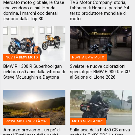
Mercato moto globale, le Case
TVS Motor Company: storia,
che vendono di più: Honda
fabbrica di Hosur e perché è il
domina, i marchi occidentali
terzo produttore mondiale di
escono dalla Top 30
moto
NOVITÀ BMW MOTO
NOVITÀ BMW MOTO
BMW R 1300 R Superhooligan
Svelate le nuove colorazioni
celebra i 50 anni dalla vittoria di
speciali per BMW F 900 R e XR
Steve McLaughlin a Daytona
al Salone di Lione 2026
PROVE MOTO NOVITÀ 2026
MOTO NOVITÀ 2026
A marzo proviamo... un po' di
Sulla scia della F 450 GS arriva