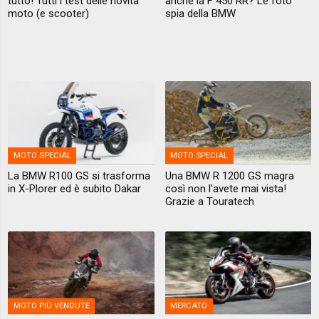
tutto! Tutti i test delle novità
anche la F 450 RR? Le foto
moto (e scooter)
spia della BMW
MOTO SPECIAL
MOTO SPECIAL
La BMW R100 GS si trasforma
Una BMW R 1200 GS magra
in X-Plorer ed è subito Dakar
così non l'avete mai vista!
Grazie a Touratech
MOTO PIÙ VENDUTE
MERCATO