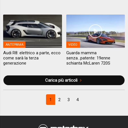
ANTEPRIMA
VIDEO
Audi R8: elettrico a parte, ecco
Guarda mamma
come sarà la terza
senza...patente: 19enne
generazione
schianta McLaren 720S
Carica più articoli
1
2
3
4