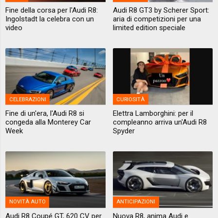
Fine della corsa per l'Audi R8:
Audi R8 GT3 by Scherer Sport:
Ingolstadt la celebra con un
aria di competizioni per una
video
limited edition speciale
CELEBRAZIONI
CURIOSITÀ
Fine di un'era, l'Audi R8 si
Elettra Lamborghini: per il
congeda alla Monterey Car
compleanno arriva un'Audi R8
Week
Spyder
NOVITÀ AUTO
ANTICIPAZIONI
Audi R8 Coupé GT, 620 CV per
Nuova R8, anima Audi e