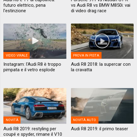
futuro elettrico, pena
vs Audi R8 vs BMW M850i: vai
l'estinzione
di video drag race
VIDEO VIRALE
PROVA IN PISTA
Instagram: l'Audi R8 è troppo
Audi R8 2018: la supercar con
pimpata e il vetro esplode
la cravatta
NOVITÀ
NOVITÀ AUTO
Audi R8 2019: restyling per
Audi R8 2019: il primo teaser
coupé e spyder, rimane il V10