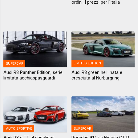
ordini. I prezzi per l'Italia
SUPERCAR
LIMITED EDITION
Audi R8 Panther Edition, serie
Audi R8 green hell: nata e
limitata acchiappasguardi
cresciuta al Nurburgring
AUTO SPORTIVE
SUPERCAR
Audi R8 e TT al capolinea:
Porsche 911 vs Nissan GT-R