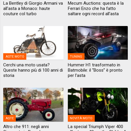
La Bentley di Giorgio Armani va
Mecum Auctions: questa è la
all'asta a Monaco: haute
Ferrari Enzo che ha fatto
couture col turbo
saltare ogni record all'asta
ASTE MOTO
TUNING
Cerchi una moto usata?
Hummer H1 trasformato in
Queste hanno più di 100 anni di
Batmobile: il “Boss” è pronto
storia
per l’asta
ASTE
NOVITÀ MOTO
Altro che 911: negli anni
La special Triumph Viper 400