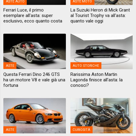
ASTE AUTO
ASTE MOTO
Ferrari Luce, il primo
La Suzuki Heron di Mick Grant
esemplare all'asta: super
al Tourist Trophy va all'asta:
esclusivo, ecco quanto costa
quanto vale oggi
ASTE
AUTO STORICHE
Questa Ferrari Dino 246 GTS
Rarissima Aston Martin
ha un motore V8 e vale già una
Lagonda finisce all'asta: la
fortuna
conosci?
ASTE
CURIOSITÀ