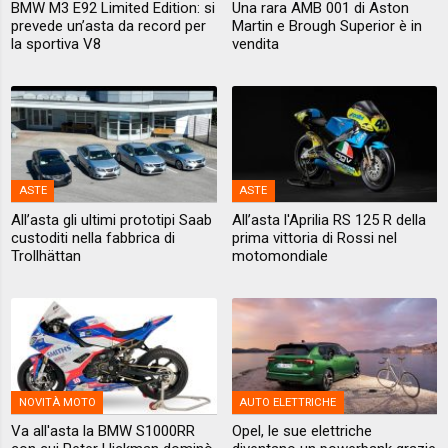
BMW M3 E92 Limited Edition: si
Una rara AMB 001 di Aston
prevede un’asta da record per
Martin e Brough Superior è in
la sportiva V8
vendita
ASTE
ASTE
All’asta gli ultimi prototipi Saab
All’asta l'Aprilia RS 125 R della
custoditi nella fabbrica di
prima vittoria di Rossi nel
Trollhättan
motomondiale
NOVITÀ MOTO
AUTO ELETTRICHE
Va all'asta la BMW S1000RR
Opel, le sue elettriche