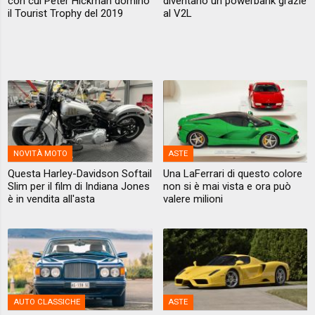
con cui Peter Hickman dominò
diventano un powerbank grazie
il Tourist Trophy del 2019
al V2L
NOVITÀ MOTO
ASTE
Questa Harley-Davidson Softail
Una LaFerrari di questo colore
Slim per il film di Indiana Jones
non si è mai vista e ora può
è in vendita all'asta
valere milioni
AUTO CLASSICHE
ASTE