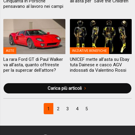
Cinquanta in Porsche
all'asta per "Save the Children"
pensavano al lavoro nei campi
ASTE
INIZIATIVE BENEFICHE
La rara Ford GT di Paul Walker
UNICEF mette all’asta su Ebay
va all'asta, quanto offrireste
tuta Dainese e casco AGV
per la supercar dell'attore?
indossati da Valentino Rossi
Carica più articoli
1
2
3
4
5