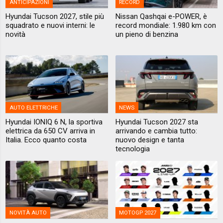
ANTICIPAZIONI
RECORD
Hyundai Tucson 2027, stile più
Nissan Qashqai e-POWER, è
squadrato e nuovi interni: le
record mondiale: 1.980 km con
novità
un pieno di benzina
AUTO ELETTRICHE
NEWS
Hyundai IONIQ 6 N, la sportiva
Hyundai Tucson 2027 sta
elettrica da 650 CV arriva in
arrivando e cambia tutto:
Italia. Ecco quanto costa
nuovo design e tanta
tecnologia
NOVITÀ AUTO
MOTOGP 2027