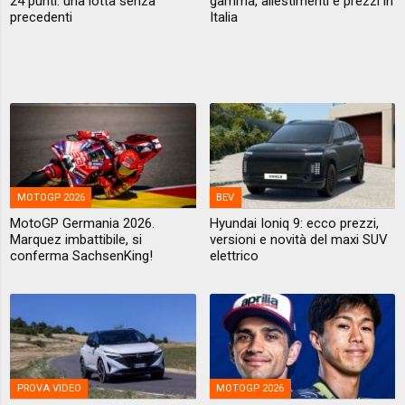
24 punti: una lotta senza
gamma, allestimenti e prezzi in
precedenti
Italia
MOTOGP 2026
BEV
MotoGP Germania 2026.
Hyundai Ioniq 9: ecco prezzi,
Marquez imbattibile, si
versioni e novità del maxi SUV
conferma SachsenKing!
elettrico
PROVA VIDEO
MOTOGP 2026