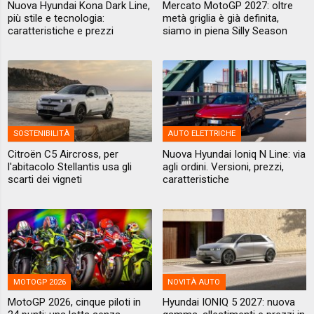
Nuova Hyundai Kona Dark Line,
Mercato MotoGP 2027: oltre
più stile e tecnologia:
metà griglia è già definita,
caratteristiche e prezzi
siamo in piena Silly Season
SOSTENIBILITÀ
AUTO ELETTRICHE
Citroën C5 Aircross, per
Nuova Hyundai Ioniq N Line: via
l'abitacolo Stellantis usa gli
agli ordini. Versioni, prezzi,
scarti dei vigneti
caratteristiche
MOTOGP 2026
NOVITÀ AUTO
MotoGP 2026, cinque piloti in
Hyundai IONIQ 5 2027: nuova