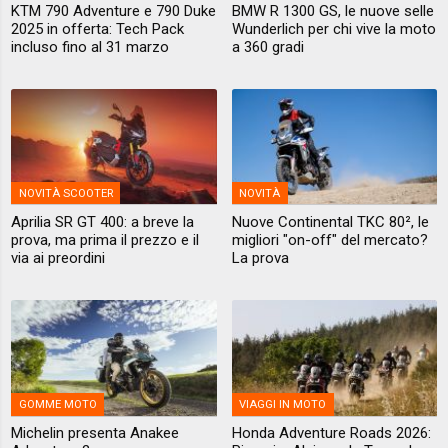
KTM 790 Adventure e 790 Duke
BMW R 1300 GS, le nuove selle
2025 in offerta: Tech Pack
Wunderlich per chi vive la moto
incluso fino al 31 marzo
a 360 gradi
NOVITÀ SCOOTER
NOVITÀ
Aprilia SR GT 400: a breve la
Nuove Continental TKC 80², le
prova, ma prima il prezzo e il
migliori "on-off" del mercato?
via ai preordini
La prova
GOMME MOTO
VIAGGI IN MOTO
Michelin presenta Anakee
Honda Adventure Roads 2026: