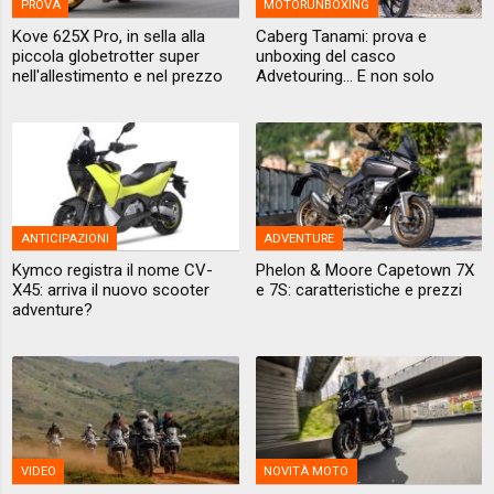
PROVA
MOTORUNBOXING
Kove 625X Pro, in sella alla
Caberg Tanami: prova e
piccola globetrotter super
unboxing del casco
nell'allestimento e nel prezzo
Advetouring... E non solo
ANTICIPAZIONI
ADVENTURE
Kymco registra il nome CV-
Phelon & Moore Capetown 7X
X45: arriva il nuovo scooter
e 7S: caratteristiche e prezzi
adventure?
VIDEO
NOVITÀ MOTO