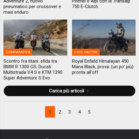
Adventure 2, nuovo
Pirenei e Alpi con la Transalp
pneumatico per crossover e
750 E-Clutch
maxi enduro
COMPARATIVA
COOL FACTOR
Scontro fra titani: sfida tra
Royal Enfield Himalayan 450
BMW R 1300 GS, Ducati
Mana Black, prova: (un po' più)
Multistrada V4 S e KTM 1390
pronta all'off
Super Adventure S Evo
Carica più articoli
1
2
3
4
5