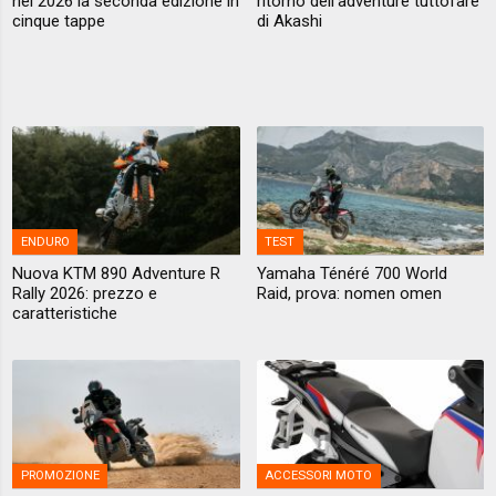
nel 2026 la seconda edizione in
ritorno dell'adventure tuttofare
cinque tappe
di Akashi
ENDURO
TEST
Nuova KTM 890 Adventure R
Yamaha Ténéré 700 World
Rally 2026: prezzo e
Raid, prova: nomen omen
caratteristiche
PROMOZIONE
ACCESSORI MOTO