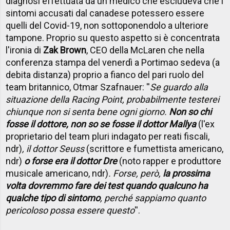
diagnosi effettuata da un medico che escludeva che i
sintomi accusati dal canadese potessero essere
quelli del Covid-19, non sottoponendolo a ulteriore
tampone. Proprio su questo aspetto si è concentrata
l'ironia di
Zak Brown
, CEO della McLaren che nella
conferenza stampa del venerdì a Portimao sedeva (a
debita distanza) proprio a fianco del pari ruolo del
team britannico, Otmar Szafnauer: ''
Se guardo alla
situazione della Racing Point, probabilmente testerei
chiunque non si senta bene ogni giorno.
Non so chi
fosse il dottore, non so se fosse il dottor Mallya
(l'ex
proprietario del team pluri indagato per reati fiscali,
ndr)
, il dottor Seuss
(scrittore e fumettista americano,
ndr)
o forse era il dottor Dre
(noto rapper e produttore
musicale americano, ndr)
. Forse, però,
la prossima
volta dovremmo fare dei test quando qualcuno ha
qualche tipo di sintomo
, perché sappiamo quanto
pericoloso possa essere questo
''.