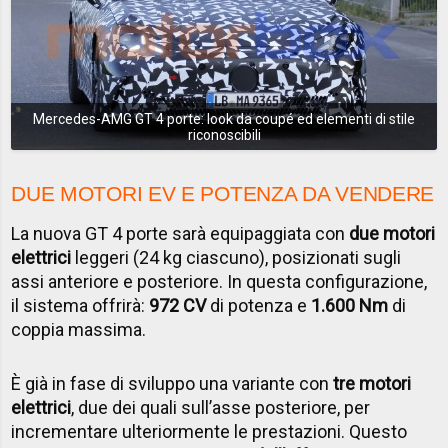
Mercedes-AMG GT 4 porte: look da coupé ed elementi di stile
riconoscibili
DUE MOTORI EV E POTENZA DA VENDERE
La nuova GT 4 porte sarà equipaggiata con
due motori
elettrici
leggeri (24 kg ciascuno), posizionati sugli
assi anteriore e posteriore. In questa configurazione,
il sistema offrirà:
972 CV
di potenza e
1.600 Nm
di
coppia massima.
È già in fase di sviluppo una variante con
tre motori
elettrici
, due dei quali sull’asse posteriore, per
incrementare ulteriormente le prestazioni. Questo