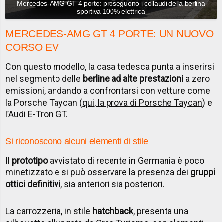
Mercedes-AMG GT 4 porte: proseguono i collaudi della berlina
sportiva 100% elettrica
MERCEDES-AMG GT 4 PORTE: UN NUOVO
CORSO EV
Con questo modello, la casa tedesca punta a inserirsi
nel segmento delle
berline ad alte prestazioni
a zero
emissioni, andando a confrontarsi con vetture come
la Porsche Taycan (
qui, la prova di Porsche Taycan
) e
l’Audi E-Tron GT.
Si riconoscono alcuni elementi di stile
Il
prototipo
avvistato di recente in Germania è poco
minetizzato e si può osservare la presenza dei
gruppi
ottici definitivi
, sia anteriori sia posteriori.
La carrozzeria, in stile
hatchback
, presenta una