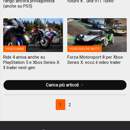
fango ancora protagonista
futuro è... una 911 Turbo
(anche su PS5)
VIDEOGAME
VIDEOGIOCHI AUTO
Ride 4 arriva anche su
Forza Motorsport 8 per Xbox
PlayStation 5 e Xbox Series X.
Series X: ecco il video trailer
Il trailer next-gen
Carica più articoli
1
2