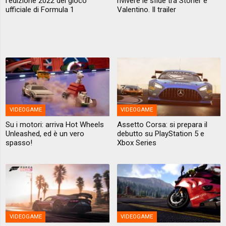
l’edizione 2022 del gioco
rivivere le sfide tra Stoner e
ufficiale di Formula 1
Valentino. Il trailer
VIDEOGAME
VIDEOGAME
Su i motori: arriva Hot Wheels
Assetto Corsa: si prepara il
Unleashed, ed è un vero
debutto su PlayStation 5 e
spasso!
Xbox Series
VIDEOGAME
VIDEOGAME