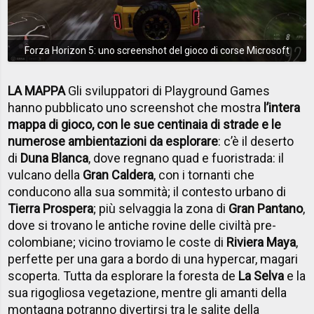
Forza Horizon 5: uno screenshot del gioco di corse Microsoft
LA MAPPA
Gli sviluppatori di Playground Games
hanno pubblicato uno screenshot che mostra
l’intera
mappa di gioco, con le sue centinaia di strade e le
numerose ambientazioni da esplorare
: c’è il deserto
di
Duna Blanca
, dove regnano quad e fuoristrada: il
vulcano della
Gran Caldera
, con i tornanti che
conducono alla sua sommità; il contesto urbano di
Tierra Prospera
; più selvaggia la zona di
Gran Pantano
,
dove si trovano le antiche rovine delle civiltà pre-
colombiane; vicino troviamo le coste di
Riviera Maya
,
perfette per una gara a bordo di una hypercar, magari
scoperta. Tutta da esplorare la foresta de
La Selva
e la
sua rigogliosa vegetazione, mentre gli amanti della
montagna potranno divertirsi tra le salite della