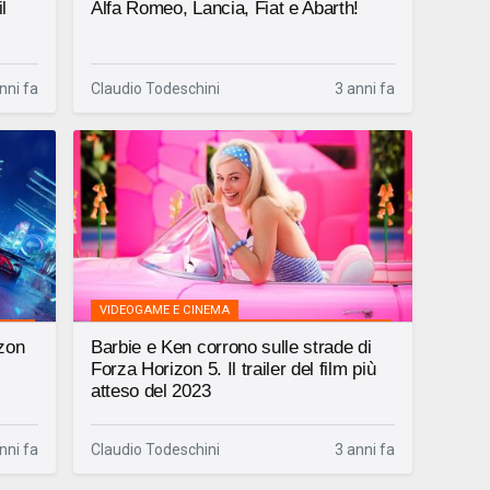
l
Alfa Romeo, Lancia, Fiat e Abarth!
nni fa
Claudio Todeschini
3 anni fa
VIDEOGAME E CINEMA
izon
Barbie e Ken corrono sulle strade di
Forza Horizon 5. Il trailer del film più
atteso del 2023
nni fa
Claudio Todeschini
3 anni fa