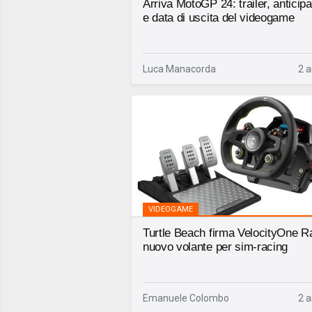
Arriva MotoGP 24: trailer, anticipa
e data di uscita del videogame
Luca Manacorda
2 a
VIDEOGAME
Turtle Beach firma VelocityOne R
nuovo volante per sim-racing
Emanuele Colombo
2 a