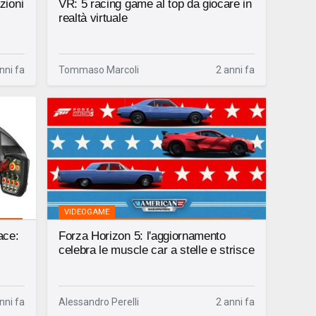
zioni
VR: 5 racing game al top da giocare in
realtà virtuale
nni fa
Tommaso Marcoli
2 anni fa
VIDEOGAME
ace:
Forza Horizon 5: l'aggiornamento
celebra le muscle car a stelle e strisce
nni fa
Alessandro Perelli
2 anni fa