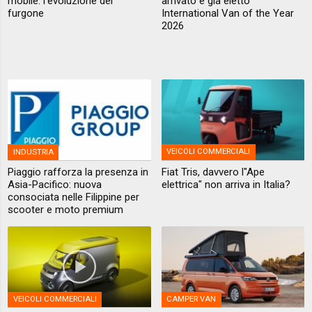
mobile: l'evoluzione del
arrivato e già eletto
furgone
International Van of the Year
2026
INDUSTRIA
VEICOLI COMMERCIALI
Piaggio rafforza la presenza in
Fiat Tris, davvero l"Ape
Asia-Pacifico: nuova
elettrica" non arriva in Italia?
consociata nelle Filippine per
scooter e moto premium
VEICOLI COMMERCIALI
CAMPER VAN