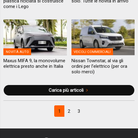
plastica riciclata si costruisce
solo. Tutte le novità in arrivo
come i Lego
NOVITÀ AUTO
VEICOLI COMMERCIALI
Maxus MIFA 9, la monovolume
Nissan Townstar, al via gli
elettrica presto anche in Italia
ordini per l’elettrico (per ora
solo merci)
Carica più articoli
1
2
3