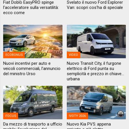
Fiat Doblò EasyPRO spinge
Svelato il nuovo Ford Explorer
l’acceleratore sulla versatilità:
Van: scopri cos'ha di speciale
ecco come
ECOBONUS
VIDEO
Nuovi incentivi per auto e
Nuovo Transit City, il furgone
veicoli commerciali, l’annuncio
elettrico di Ford punta su
del ministro Urso
semplicità e prezzo in chiave...
urbana
FOCUS
IVOTY 2026
Da mezzo di trasporto a ufficio
Nuovo Kia PV5: appena