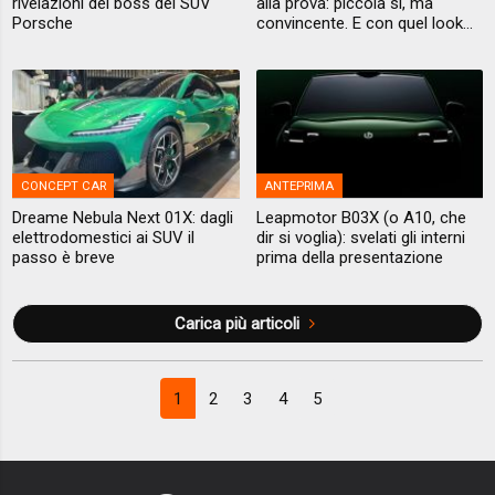
rivelazioni del boss dei SUV
alla prova: piccola si, ma
Porsche
convincente. E con quel look...
CONCEPT CAR
ANTEPRIMA
Dreame Nebula Next 01X: dagli
Leapmotor B03X (o A10, che
elettrodomestici ai SUV il
dir si voglia): svelati gli interni
passo è breve
prima della presentazione
Carica più articoli
1
2
3
4
5