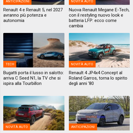
ANTICIPAZIONI
NOVITÀ AUTO
Renault 4 e Renault 5, nel 2027
Nuova Renault Megane E-Tech,
avranno più potenza e
con il restyling nuovo look e
autonomia
batteria LFP: ecco come
cambia
TECH
NOVITÀ AUTO
Bugatti porta il lusso in salotto:
Renault 4 JP4x4 Concept al
arriva C Seed N1, la TV che si
Roland Garros, torna lo spirito
ispira alla Tourbillon
degli anni '80
NOVITÀ AUTO
ANTICIPAZIONI