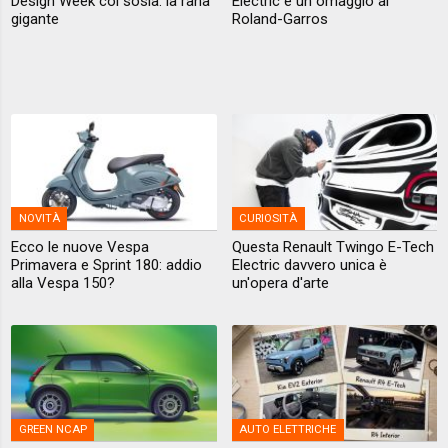
Design Week col sosia: la rana
Electric è un omaggio ai
gigante
Roland-Garros
NOVITÀ
CURIOSITÀ
Ecco le nuove Vespa
Questa Renault Twingo E-Tech
Primavera e Sprint 180: addio
Electric davvero unica è
alla Vespa 150?
un'opera d'arte
GREEN NCAP
AUTO ELETTRICHE