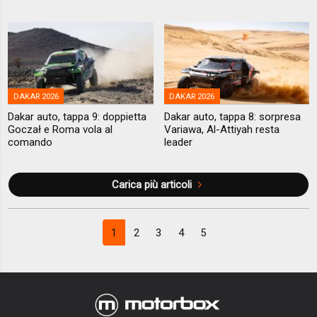
DAKAR 2026
DAKAR 2026
Dakar auto, tappa 9: doppietta
Dakar auto, tappa 8: sorpresa
Goczał e Roma vola al
Variawa, Al-Attiyah resta
comando
leader
Carica più articoli
1
2
3
4
5