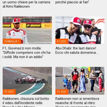
un uomo chiave per la carriera
perché piaccio ai fan"
di Kimi Raikkonen
FORMULA 1
F1 2021
F1, Giovinazzi non molla:
Abu Dhabi: the last dance!
"Difficile competere con chi ha
Ecco chi saluta domenica...
i soldi. Ma non è un addio"
F1 2021
F1 2021
Raikkonen, chiusura col botto:
Raikkonen non si smentisce
il video dell'ìncidente nelle
neanche di fronte al ritiro: