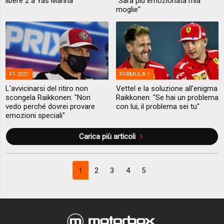
libere 2 a Yas Marina
"Sarà più emozionata mia
moglie"
F1 2021
FORMULA 1
L'avvicinarsi del ritiro non
Vettel e la soluzione all'enigma
scongela Raikkonen: "Non
Raikkonen: "Se hai un problema
vedo perché dovrei provare
con lui, il problema sei tu"
emozioni speciali"
Carica più articoli
1
2
3
4
5