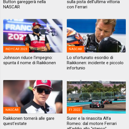
Button gareggerà nella
sulla pista dell'ultima vittoria
NASCAR
con Ferrari
INDYCAR 2023
NASCAR
Johnson riduce l'impegno:
Lo sfortunato esordio di
spunta il nome di Raikkonen
Raikkonen: incidente e piccolo
infortunio
NASCAR
F1 2022
Raikkonen tornerà alle gare
Surer e la rinascita Alfa
quest'estate
Romeo: dal motore Ferrari
all'addio allo "stanco"