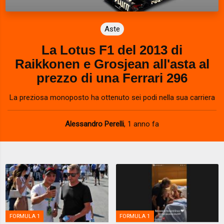
Aste
La Lotus F1 del 2013 di
Raikkonen e Grosjean all'asta al
prezzo di una Ferrari 296
La preziosa monoposto ha ottenuto sei podi nella sua carriera
Alessandro Perelli
,
1 anno fa
FORMULA 1
FORMULA 1