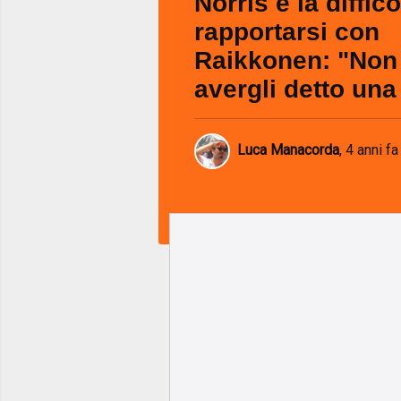
Norris e la diffico
rapportarsi con
Raikkonen: "Non 
avergli detto una
Luca Manacorda
,
4 anni fa