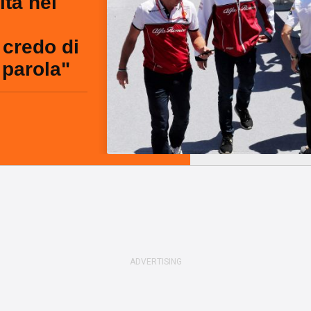
ltà nel
credo di
 parola"