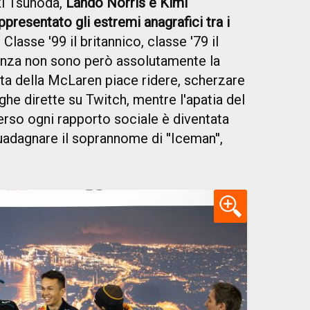
ki Tsunoda,
Lando Norris e Kimi
presentato gli estremi anagrafici tra i
. Classe '99 il britannico, classe '79 il
erenza non sono però assolutamente la
lota della McLaren piace ridere, scherzare
unghe dirette su Twitch, mentre l'apatia del
so ogni rapporto sociale è diventata
uadagnare il soprannome di ''Iceman'',