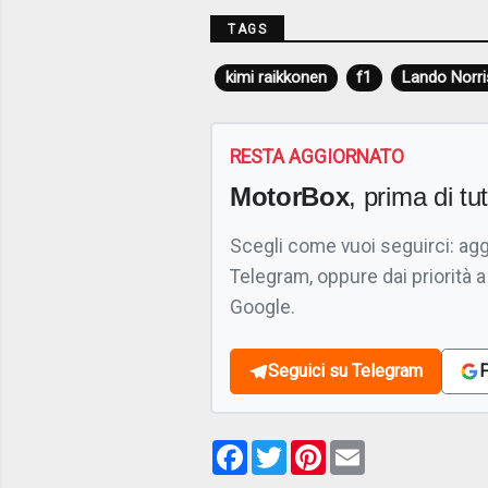
TAGS
kimi raikkonen
f1
Lando Norri
RESTA AGGIORNATO
MotorBox
, prima di tutt
Scegli come vuoi seguirci: ag
Telegram, oppure dai priorità a
Google.
Seguici su Telegram
F
Facebook
Twitter
Pinterest
Email